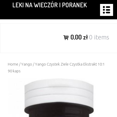
LEKI NA WIECZÓR I PORANEK
Skip
to
content
0,00 zł
0 items
Home
/
Yango
/ Yango Czystek Ziele Czystka Ekstrakt 10:1
90 kaps