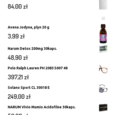
84,00
zł
Avena Jodyna, plyn 20 g
3,99
zł
Narum Detox 200mg 30kaps.
48,90
zł
Polo Ralph Lauren PH 2083 5007 48
397,21
zł
Solano Sport CL 30018 E
249,00
zł
NARUM Vivio Mumio Acidofilne 30kaps.