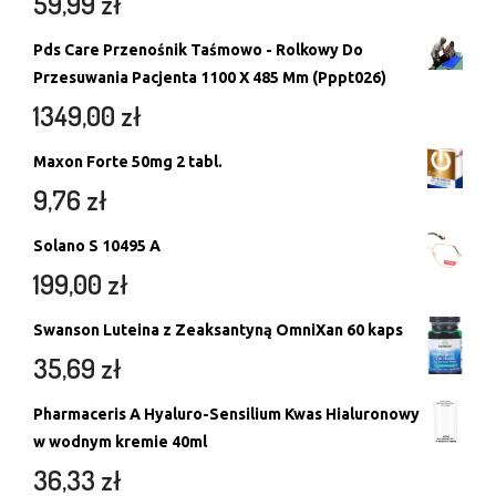
59,99
zł
Pds Care Przenośnik Taśmowo - Rolkowy Do
Przesuwania Pacjenta 1100 X 485 Mm (Pppt026)
1349,00
zł
Maxon Forte 50mg 2 tabl.
9,76
zł
Solano S 10495 A
199,00
zł
Swanson Luteina z Zeaksantyną OmniXan 60 kaps
35,69
zł
Pharmaceris A Hyaluro-Sensilium Kwas Hialuronowy
w wodnym kremie 40ml
36,33
zł