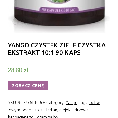
YANGO CZYSTEK ZIELE CZYSTKA
EKSTRAKT 10:1 90 KAPS
28,60
zł
ZOBACZ CENĘ
SKU:
9de776f1e3c8
Category:
Yango
Tags:
ból w
lewym podbrzuszu
,
iladian
,
olejek z drzewa
herbacianego
,
witamina b6