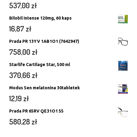
537,00
zł
Bilobil Intense 120mg, 60 kaps
16,87
zł
Prada PR 13YV 1AB1O1 (7642947)
758,00
zł
Starlife Cartilage Star, 500 ml
370,66
zł
Modus Sen melatonina 30tabletek
12,19
zł
Prada PR 65RV QE31O1 55
580,28
zł