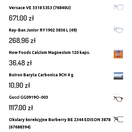
Versace VE 3318 5353 (76840U)
671,00
zł
Ray-Ban Junior RY1902 3836 L (49)
268,96
zł
Now Foods Calcium Magnesium 120 kaps.
36,48
zł
Boiron Baryta Carbonica 9CH 4 g
10,90
zł
Gucci GG0919O-003
1117,00
zł
Okulary korekcyjne Burberry BE 2344 EDISON 3878
(67688394)