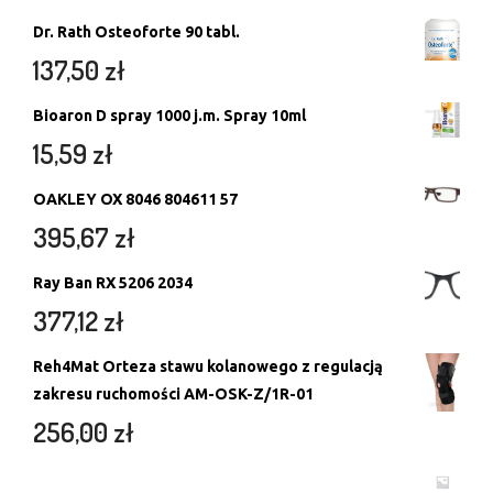
Dr. Rath Osteoforte 90 tabl.
137,50
zł
Bioaron D spray 1000 j.m. Spray 10ml
15,59
zł
OAKLEY OX 8046 804611 57
395,67
zł
Ray Ban RX 5206 2034
377,12
zł
Reh4Mat Orteza stawu kolanowego z regulacją
zakresu ruchomości AM-OSK-Z/1R-01
256,00
zł