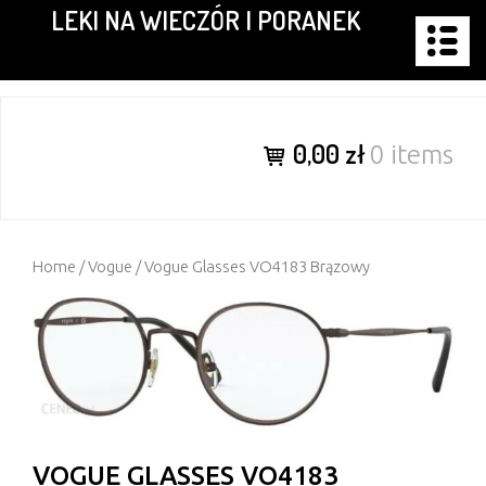
LEKI NA WIECZÓR I PORANEK
Skip
to
content
0,00 zł
0 items
Home
/
Vogue
/ Vogue Glasses VO4183 Brązowy
VOGUE GLASSES VO4183