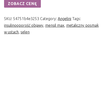
ZOBACZ CENĘ
SKU:
54751b4e3253
Category:
Angelini
Tags:
insulinooporość objawy
,
mensil max
,
metaliczny posmak
w ustach
,
selen