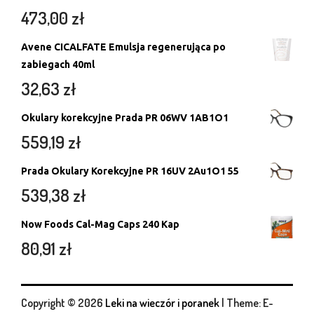
473,00
zł
Avene CICALFATE Emulsja regenerująca po
zabiegach 40ml
32,63
zł
Okulary korekcyjne Prada PR 06WV 1AB1O1
559,19
zł
Prada Okulary Korekcyjne PR 16UV 2Au1O1 55
539,38
zł
Now Foods Cal-Mag Caps 240 Kap
80,91
zł
Copyright © 2026
Leki na wieczór i poranek
|
Theme: E-