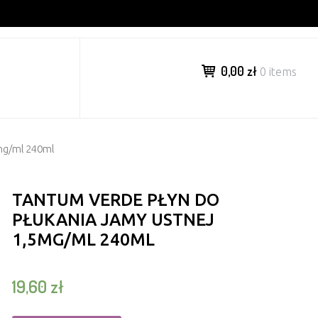
0,00 zł
0 items
5mg/ml 240ml
TANTUM VERDE PŁYN DO
PŁUKANIA JAMY USTNEJ
1,5MG/ML 240ML
19,60
zł