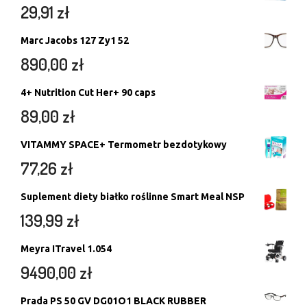
29,91
zł
Marc Jacobs 127 Zy1 52
890,00
zł
4+ Nutrition Cut Her+ 90 caps
89,00
zł
VITAMMY SPACE+ Termometr bezdotykowy
77,26
zł
Suplement diety białko roślinne Smart Meal NSP
139,99
zł
Meyra ITravel 1.054
9490,00
zł
Prada PS 50 GV DG01O1 BLACK RUBBER