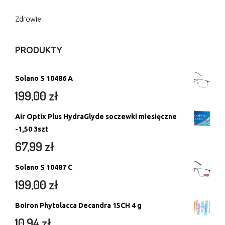
Zdrowie
PRODUKTY
Solano S 10486 A
199,00
zł
Air Optix Plus HydraGlyde soczewki miesięczne
-1,50 3szt
67,99
zł
Solano S 10487 C
199,00
zł
Boiron Phytolacca Decandra 15CH 4 g
10,94
zł