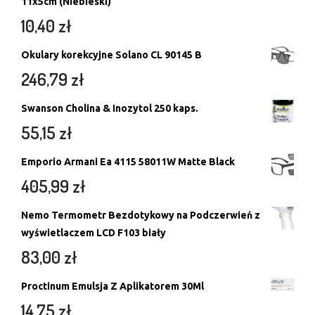
11x5cm (Niebieski)
10,40
zł
Okulary korekcyjne Solano CL 90145 B
246,79
zł
Swanson Cholina & Inozytol 250 kaps.
55,15
zł
Emporio Armani Ea 4115 58011W Matte Black
405,99
zł
Nemo Termometr Bezdotykowy na Podczerwień z
wyświetlaczem LCD F103 biały
83,00
zł
Proctinum Emulsja Z Aplikatorem 30Ml
14,75
zł