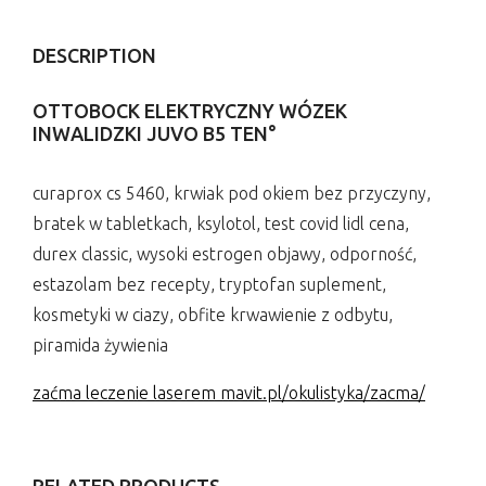
DESCRIPTION
OTTOBOCK ELEKTRYCZNY WÓZEK
INWALIDZKI JUVO B5 TEN°
curaprox cs 5460, krwiak pod okiem bez przyczyny,
bratek w tabletkach, ksylotol, test covid lidl cena,
durex classic, wysoki estrogen objawy, odporność,
estazolam bez recepty, tryptofan suplement,
kosmetyki w ciazy, obfite krwawienie z odbytu,
piramida żywienia
zaćma leczenie laserem mavit.pl/okulistyka/zacma/
RELATED PRODUCTS