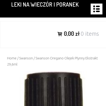
LEKI NA WIECZÓR I PORANEK
Skip
to
content
0,00 zł
0 items
Home
/
Swanson
/ Swanson Oregano Olejek Płynny Ekstrakt
29,6ml