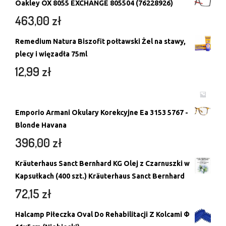
Oakley OX 8055 EXCHANGE 805504 (76228926)
463,00
zł
Remedium Natura Biszofit połtawski Żel na stawy,
plecy i więzadła 75ml
12,99
zł
Emporio Armani Okulary Korekcyjne Ea 3153 5767 -
Blonde Havana
396,00
zł
Kräuterhaus Sanct Bernhard KG Olej z Czarnuszki w
Kapsułkach (400 szt.) Kräuterhaus Sanct Bernhard
72,15
zł
Halcamp Piłeczka Oval Do Rehabilitacji Z Kolcami Φ