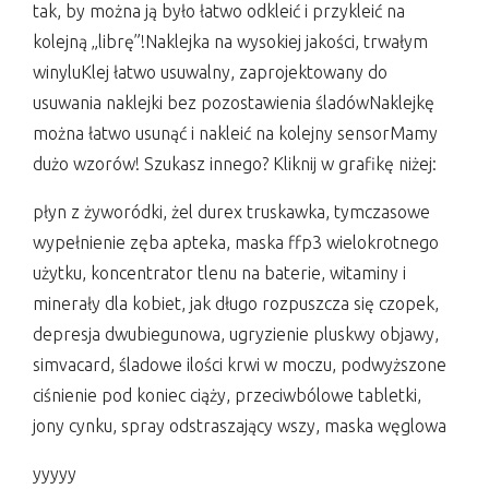
tak, by można ją było łatwo odkleić i przykleić na
kolejną „librę”!Naklejka na wysokiej jakości, trwałym
winyluKlej łatwo usuwalny, zaprojektowany do
usuwania naklejki bez pozostawienia śladówNaklejkę
można łatwo usunąć i nakleić na kolejny sensorMamy
dużo wzorów! Szukasz innego? Kliknij w grafikę niżej:
płyn z żyworódki, żel durex truskawka, tymczasowe
wypełnienie zęba apteka, maska ffp3 wielokrotnego
użytku, koncentrator tlenu na baterie, witaminy i
minerały dla kobiet, jak długo rozpuszcza się czopek,
depresja dwubiegunowa, ugryzienie pluskwy objawy,
simvacard, śladowe ilości krwi w moczu, podwyższone
ciśnienie pod koniec ciąży, przeciwbólowe tabletki,
jony cynku, spray odstraszający wszy, maska węglowa
yyyyy