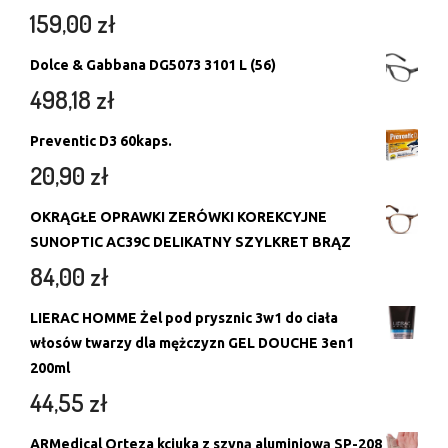
159,00
zł
Dolce & Gabbana DG5073 3101 L (56)
498,18
zł
Preventic D3 60kaps.
20,90
zł
OKRĄGŁE OPRAWKI ZERÓWKI KOREKCYJNE
SUNOPTIC AC39C DELIKATNY SZYLKRET BRĄZ
84,00
zł
LIERAC HOMME Żel pod prysznic 3w1 do ciała
włosów twarzy dla mężczyzn GEL DOUCHE 3en1
200ml
44,55
zł
ARMedical Orteza kciuka z szyną aluminiową SP-208