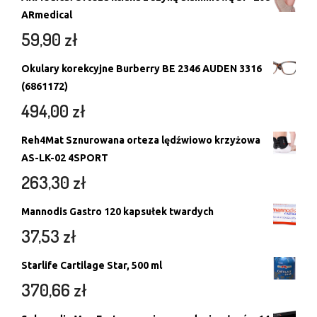
ARmedical
59,90
zł
Okulary korekcyjne Burberry BE 2346 AUDEN 3316
(6861172)
494,00
zł
Reh4Mat Sznurowana orteza lędźwiowo krzyżowa
AS-LK-02 4SPORT
263,30
zł
Mannodis Gastro 120 kapsułek twardych
37,53
zł
Starlife Cartilage Star, 500 ml
370,66
zł