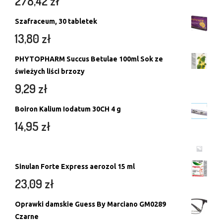
278,42
zł
Szafraceum, 30 tabletek
13,80
zł
PHYTOPHARM Succus Betulae 100ml Sok ze
świeżych liści brzozy
9,29
zł
Boiron Kalium Iodatum 30CH 4 g
14,95
zł
Sinulan Forte Express aerozol 15 ml
23,09
zł
Oprawki damskie Guess By Marciano GM0289
Czarne