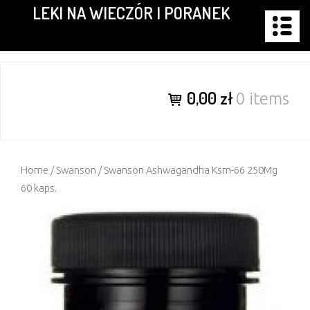
LEKI NA WIECZÓR I PORANEK
Skip
to
content
0,00 zł
0 items
Home
/
Swanson
/ Swanson Ashwagandha Ksm-66 250Mg
60 kaps.