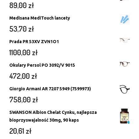
89,00
zł
Medisana MediTouch lancety
53,70
zł
Prada PR 53XV ZVN1O1
1100,00
zł
Okulary Persol PO 3092/V 9015
472,00
zł
Giorgio Armani AR 7207 5949 (7599973)
758,00
zł
SWANSON Albion Chelat Cynku, najlepsza
bioprzyswajalność 30mg, 90 kaps
20,61
zł