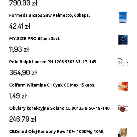
790,00
zł
Formeds Bicaps Saw Palmetto, 60kaps.
42,41
zł
MY.SIZE PRO 64mm 3szt
11,93
zł
Polo Ralph Lauren PH 1203 9303 53-17-145
364,90
zł
Colfarm Witamina C i Cynk CC Max 15kaps.
1,49
zł
Okulary korekcyjne Solano CL 90135 B 50-18-140
246,79
zł
CBDmed Olej Konopny Raw 10% 1000Mg 10Ml