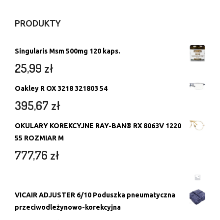
PRODUKTY
Singularis Msm 500mg 120 kaps.
25,99
zł
Oakley R OX 3218 321803 54
395,67
zł
OKULARY KOREKCYJNE RAY-BAN® RX 8063V 1220
55 ROZMIAR M
777,76
zł
VICAIR ADJUSTER 6/10 Poduszka pneumatyczna
przeciwodleżynowo-korekcyjna