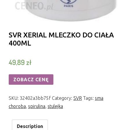
SVR XERIAL MLECZKO DO CIAŁA
400ML
49,89
zł
ZOBACZ CENĘ
SKU:
32402a3bb75f
Category:
SVR
Tags:
sma
choroba
,
spirulina
,
stulejka
Description