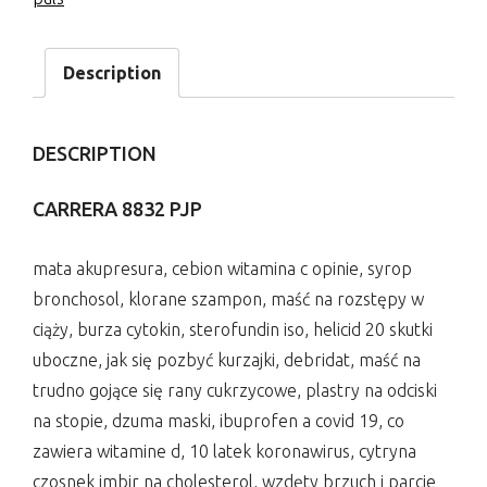
Description
DESCRIPTION
CARRERA 8832 PJP
mata akupresura, cebion witamina c opinie, syrop
bronchosol, klorane szampon, maść na rozstępy w
ciąży, burza cytokin, sterofundin iso, helicid 20 skutki
uboczne, jak się pozbyć kurzajki, debridat, maść na
trudno gojące się rany cukrzycowe, plastry na odciski
na stopie, dzuma maski, ibuprofen a covid 19, co
zawiera witamine d, 10 latek koronawirus, cytryna
czosnek imbir na cholesterol, wzdęty brzuch i parcie