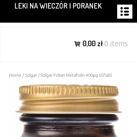
LEKI NA WIECZÓR I PORANEK
Skip
to
content
0,00 zł
0 items
Home
/
Solgar
/ Solgar Folian Metafolin 400µg 50Tabl.