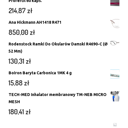
Profertil 60 kaps.
214,87
zł
Ana Hickmann AH1418 R471
850,00
zł
Rodenstock Ramki Do Okularów Damski R4690-C (Ø
52 Mm)
130,31
zł
Boiron Baryta Carbonica 1MK 4 g
15,88
zł
TECH-MED Inhalator membranowy TM-NEB MICRO
MESH
180,41
zł