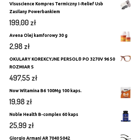
Visuscience Kompres Termiczny I-Relief Usb
Zasilany Powerbankiem
199,00
zł
Avena Olej kamforowy 30 g
2,98
zł
OKULARY KOREKCYJNE PERSOL® PO 3270V 96 50
ROZMIAR S
497,55
zł
Now Witamina B6 100Mg 100 kaps.
19,98
zł
Noble Health B-complex 60 kaps
25,99
zł
Giorgio Armani AR 7040 5042