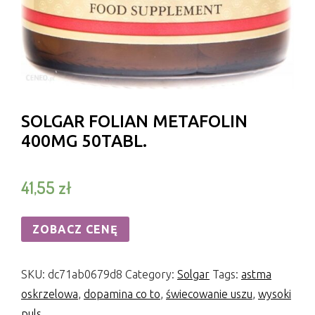
SOLGAR FOLIAN METAFOLIN
400ΜG 50TABL.
41,55
zł
ZOBACZ CENĘ
SKU:
dc71ab0679d8
Category:
Solgar
Tags:
astma
oskrzelowa
,
dopamina co to
,
świecowanie uszu
,
wysoki
puls