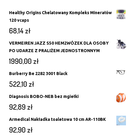
Healthy Origins Chelatowany Kompleks Minerałów
120 vcaps
68,14
zł
VERMEIREN JAZZ S50 HEM2WÓZEK DLA OSOBY
PO UDARZE Z PRALIŻEM JEDNOSTRONNYM
1990,00
zł
Burberry Be 2282 3001 Black
522,10
zł
Diagnosis BOBO-NEB bez mgiełki
92,89
zł
Armedical Nakładka toaletowa 10 cm AR-110BK
92,90
zł