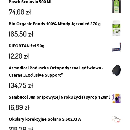
Posch Scolovin 500 Ml
74,00
zł
Bio Organic Foods 100% Młody Jęczmień 270 g
165,50
zł
DIFORTAN żel 50g
12,20
zł
Armedical Poduszka Ortopedyczna Lędźwiowa -
Czarna „Exclusive Support”
134,75
zł
Sambucol Junior (powyżej 6 roku życia) syrop 120ml
16,89
zł
Okulary korekcyjne Solano S 50233 A
218,79
zł