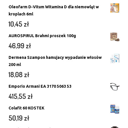
Oleofarm D-Vitum Witamina D dla niemowląt w
kroplach 6ml
10,45
zł
AUROSPIRUL Brahmi proszek 100g
46,99
zł
Dermena Szampon hamujacy wypadanie włosów
200 ml
18,08
zł
Emporio Armani EA 3170 5063 53
415,55
zł
Colafit 60 KOSTEK
50,19
zł