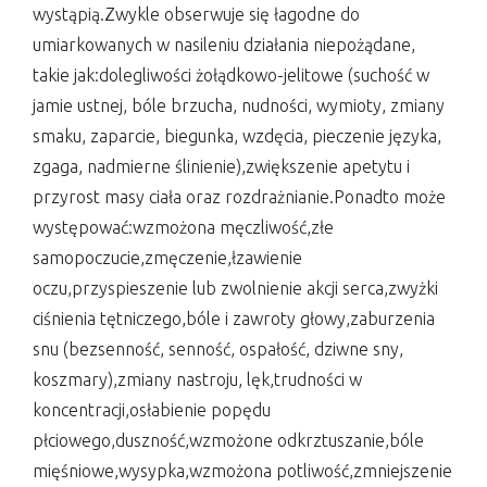
wystąpią.Zwykle obserwuje się łagodne do
umiarkowanych w nasileniu działania niepożądane,
takie jak:dolegliwości żołądkowo-jelitowe (suchość w
jamie ustnej, bóle brzucha, nudności, wymioty, zmiany
smaku, zaparcie, biegunka, wzdęcia, pieczenie języka,
zgaga, nadmierne ślinienie),zwiększenie apetytu i
przyrost masy ciała oraz rozdrażnianie.Ponadto może
występować:wzmożona męczliwość,złe
samopoczucie,zmęczenie,łzawienie
oczu,przyspieszenie lub zwolnienie akcji serca,zwyżki
ciśnienia tętniczego,bóle i zawroty głowy,zaburzenia
snu (bezsenność, senność, ospałość, dziwne sny,
koszmary),zmiany nastroju, lęk,trudności w
koncentracji,osłabienie popędu
płciowego,duszność,wzmożone odkrztuszanie,bóle
mięśniowe,wysypka,wzmożona potliwość,zmniejszenie