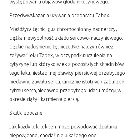
występowaniu objawów głodu nikotynowego.
Przeciwwskazania używania preparatu Tabex
Miażdżyca tętnic, guz chromochłonny nadnerczy,
ciężka niewydolność układu sercowo-naczyniowego,
ciężkie nadciśnienie tętnicze.Nie należy również
zażywać leku Tabex, w przypadku:uczulenia na
cytyzynę lub którykolwiek z pozostałych składników
tego leku,niestabilnej dławicy piersiowej,przebytego
niedawno zawału serca,klinicznie istotnych zaburzeń
rytmu serca,niedawno przebytego udaru mózgu,w
okresie ciąży i karmienia piersią.
Skutki uboczne
Jak każdy lek, lek ten może powodować działania
niepożądane, chociaż nie u każdego one