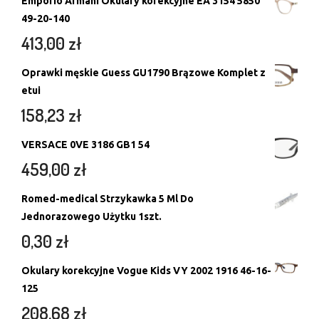
Emporio Armani Okulary korekcyjne EA 3154 5850
49-20-140
413,00
zł
Oprawki męskie Guess GU1790 Brązowe Komplet z
etui
158,23
zł
VERSACE 0VE 3186 GB1 54
459,00
zł
Romed-medical Strzykawka 5 Ml Do
Jednorazowego Użytku 1szt.
0,30
zł
Okulary korekcyjne Vogue Kids VY 2002 1916 46-16-
125
208,68
zł