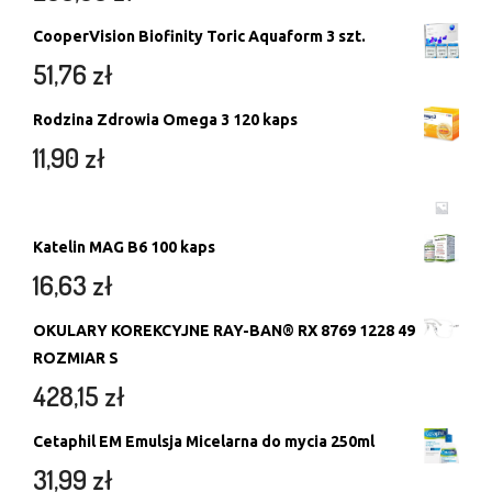
CooperVision Biofinity Toric Aquaform 3 szt.
51,76
zł
Rodzina Zdrowia Omega 3 120 kaps
11,90
zł
Katelin MAG B6 100 kaps
16,63
zł
OKULARY KOREKCYJNE RAY-BAN® RX 8769 1228 49
ROZMIAR S
428,15
zł
Cetaphil EM Emulsja Micelarna do mycia 250ml
31,99
zł