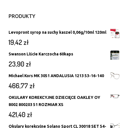
PRODUKTY
Levopront syrop na suchy kaszel 0,06g/10ml 120ml
19,42
zł
Swanson Liście Karczocha 60kaps
23,90
zł
Michael Kors MK 3051 ANDALUSIA 1213 53-16-140
466,77
zł
OKULARY KOREKCYJNE DZIECIĘCE OAKLEY OY
8002 800203 51 ROZMIAR XS
421,40
zł
Okulary korekcyjne Solano Sport CL 30018 SET 54-