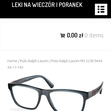
LEKI NA WIECZÓR I PORANEK
Skip
to
content
0,00 zł
0 items
Home
/
Polo Ralph Lauren
/ Polo Ralph Lauren PH 2230 5644
56-17-145