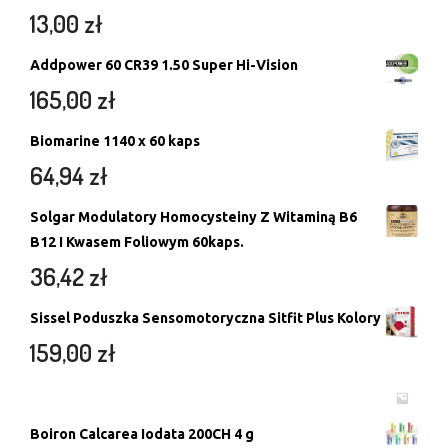
13,00
zł
Addpower 60 CR39 1.50 Super Hi-Vision
165,00
zł
Biomarine 1140 x 60 kaps
64,94
zł
Solgar Modulatory Homocysteiny Z Witaminą B6
B12 I Kwasem Foliowym 60kaps.
36,42
zł
Sissel Poduszka Sensomotoryczna Sitfit Plus Kolory
159,00
zł
Boiron Calcarea Iodata 200CH 4 g