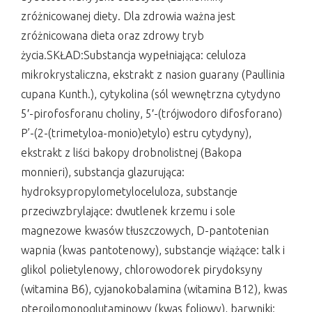
zróżnicowanej diety. Dla zdrowia ważna jest
zróżnicowana dieta oraz zdrowy tryb
życia.SKŁAD:Substancja wypełniająca: celuloza
mikrokrystaliczna, ekstrakt z nasion guarany (Paullinia
cupana Kunth.), cytykolina (sól wewnętrzna cytydyno
5′-pirofosforanu choliny, 5′-(trójwodoro difosforano)
P’-(2-(trimetyloa-monio)etylo) estru cytydyny),
ekstrakt z liści bakopy drobnolistnej (Bakopa
monnieri), substancja glazurująca:
hydroksypropylometyloceluloza, substancje
przeciwzbrylające: dwutlenek krzemu i sole
magnezowe kwasów tłuszczowych, D-pantotenian
wapnia (kwas pantotenowy), substancje wiążące: talk i
glikol polietylenowy, chlorowodorek pirydoksyny
(witamina B6), cyjanokobalamina (witamina B12), kwas
pteroilomonoglutaminowy (kwas foliowy), barwniki: