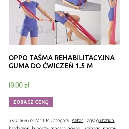
OPPO TAŚMA REHABILITACYJNA
GUMA DO ĆWICZEŃ 1.5 M
19,00
zł
ZOBACZ CENĘ
SKU:
6697c42a113c
Category:
Antar
Tags:
glutation
,
kardamon
,
kubeczki menstruacyjne
,
lumbago
,
normy