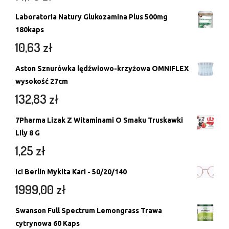
Laboratoria Natury Glukozamina Plus 500mg
180kaps
10,63
zł
Aston Sznurówka lędźwiowo-krzyżowa OMNIFLEX
wysokość 27cm
132,83
zł
7Pharma Lizak Z Witaminami O Smaku Truskawki
Lily 8 G
1,25
zł
Ic! Berlin Mykita Kari - 50/20/140
1999,00
zł
Swanson Full Spectrum Lemongrass Trawa
cytrynowa 60 Kaps