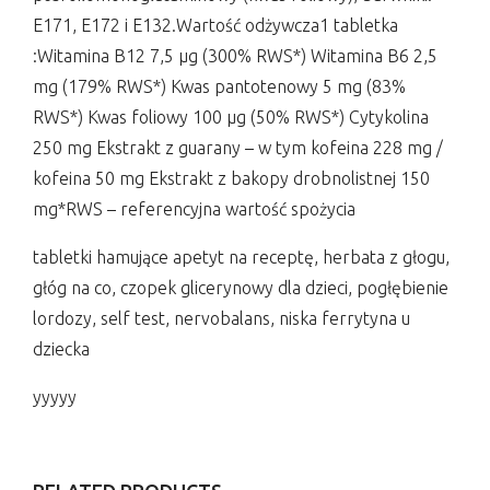
E171, E172 i E132.Wartość odżywcza1 tabletka
:Witamina B12 7,5 µg (300% RWS*) Witamina B6 2,5
mg (179% RWS*) Kwas pantotenowy 5 mg (83%
RWS*) Kwas foliowy 100 µg (50% RWS*) Cytykolina
250 mg Ekstrakt z guarany – w tym kofeina 228 mg /
kofeina 50 mg Ekstrakt z bakopy drobnolistnej 150
mg*RWS – referencyjna wartość spożycia
tabletki hamujące apetyt na receptę, herbata z głogu,
głóg na co, czopek glicerynowy dla dzieci, pogłębienie
lordozy, self test, nervobalans, niska ferrytyna u
dziecka
yyyyy