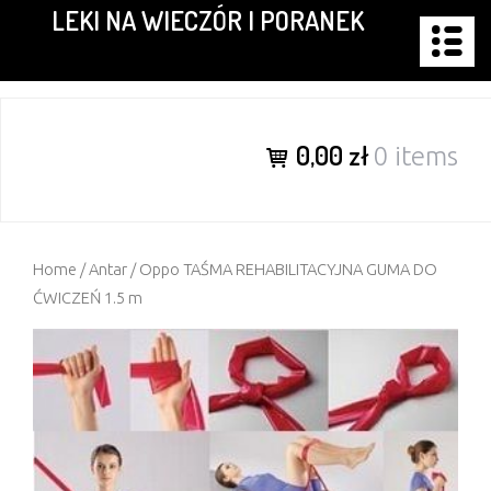
LEKI NA WIECZÓR I PORANEK
Skip
to
content
0,00 zł
0 items
Home
/
Antar
/ Oppo TAŚMA REHABILITACYJNA GUMA DO
ĆWICZEŃ 1.5 m