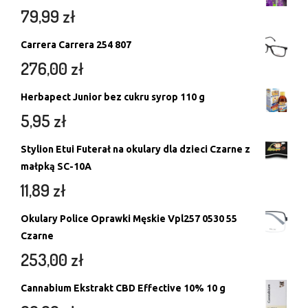
79,99
zł
Carrera Carrera 254 807
276,00
zł
Herbapect Junior bez cukru syrop 110 g
5,95
zł
Stylion Etui Futerał na okulary dla dzieci Czarne z
małpką SC-10A
11,89
zł
Okulary Police Oprawki Męskie Vpl257 0530 55
Czarne
253,00
zł
Cannabium Ekstrakt CBD Effective 10% 10 g