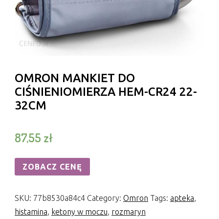
OMRON MANKIET DO
CIŚNIENIOMIERZA HEM-CR24 22-
32CM
87,55
zł
ZOBACZ CENĘ
SKU:
77b8530a84c4
Category:
Omron
Tags:
apteka
,
histamina
,
ketony w moczu
,
rozmaryn