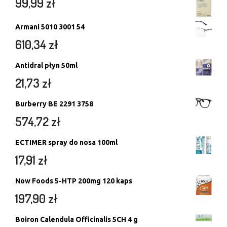
99,99
zł
Armani 5010 3001 54
610,34
zł
Antidral płyn 50ml
21,73
zł
Burberry BE 2291 3758
574,72
zł
ECTIMER spray do nosa 100ml
17,91
zł
Now Foods 5-HTP 200mg 120 kaps
197,90
zł
Boiron Calendula Officinalis 5CH 4 g