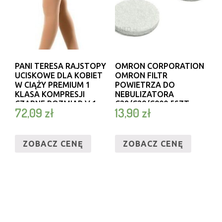
PANI TERESA RAJSTOPY
OMRON CORPORATION
UCISKOWE DLA KOBIET
OMRON FILTR
W CIĄŻY PREMIUM 1
POWIETRZA DO
KLASA KOMPRESJI
NEBULIZATORA
CZARNE ROZMIAR V 1
C28/C29/C900 5SZT.
72,09
zł
13,90
zł
SZTUKA
ZOBACZ CENĘ
ZOBACZ CENĘ