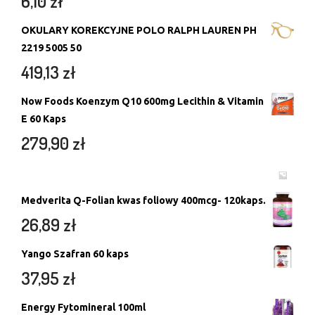
6,10
zł
OKULARY KOREKCYJNE POLO RALPH LAUREN PH
2219 5005 50
419,13
zł
Now Foods Koenzym Q10 600mg Lecithin & Vitamin
E 60 Kaps
279,90
zł
Medverita Q-Folian kwas foliowy 400mcg- 120kaps.
26,89
zł
Yango Szafran 60 kaps
37,95
zł
Energy Fytomineral 100ml