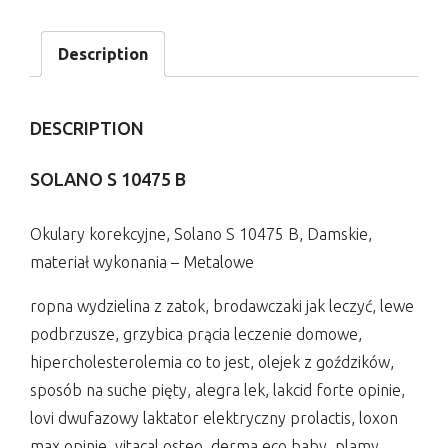
Description
DESCRIPTION
SOLANO S 10475 B
Okulary korekcyjne, Solano S 10475 B, Damskie,
materiał wykonania – Metalowe
ropna wydzielina z zatok, brodawczaki jak leczyć, lewe
podbrzusze, grzybica prącia leczenie domowe,
hipercholesterolemia co to jest, olejek z goździków,
sposób na suche pięty, alegra lek, lakcid forte opinie,
lovi dwufazowy laktator elektryczny prolactis, loxon
max opinie, vitacal osteo, derma eco baby, plamy