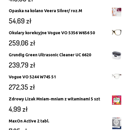
Opaska na kolano Veera Silver/ roz.M
54,69
zł
Okulary korekcyjne Vogue VO 5356 W656 50
259,06
zł
Grundig Green Ultrasonic Cleaner UC 6620
239,79
zł
Vogue VO 5244 W745 51
272,35
zł
Zdrowy Lizak Mniam-mniam z witaminami 5 szt
4,99
zł
MaxOn Active 2 tabl.