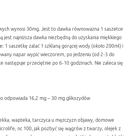
ych wynosi 30mg. Jest to dawka równoważna 1 saszetce
ą jest najniższa dawka niezbędną do uzyskania miękkiego
sze: 1 saszetkę zalać 1 szklaną gorącej wody (około 200ml) i
wany napar wypić wieczorem, po jedzeniu (od 2-3 do
e następuje przeciętnie po 6-10 godzinach. Nie zaleca się
), co odpowiada 16,2 mg – 30 mg glikozydów
 lekka, wapteka, tarczyca u mężczyzn objawy, domowe
life, nc 100, jak pozbyć się wągrów z twarzy, olejek z