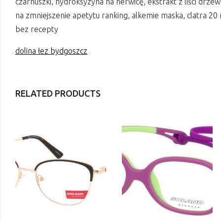
czarnuszki, hydroksyzyna na nerwicę, ekstrakt z liści drze
na zmniejszenie apetytu ranking, alkemie maska, clatra 20 
bez recepty
dolina łez bydgoszcz
RELATED PRODUCTS