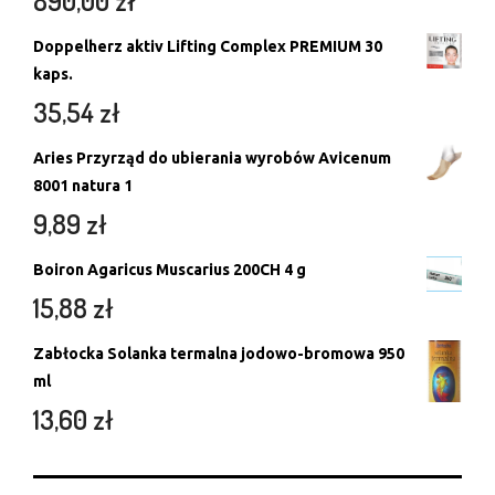
890,00
zł
Doppelherz aktiv Lifting Complex PREMIUM 30
kaps.
35,54
zł
Aries Przyrząd do ubierania wyrobów Avicenum
8001 natura 1
9,89
zł
Boiron Agaricus Muscarius 200CH 4 g
15,88
zł
Zabłocka Solanka termalna jodowo-bromowa 950
ml
13,60
zł