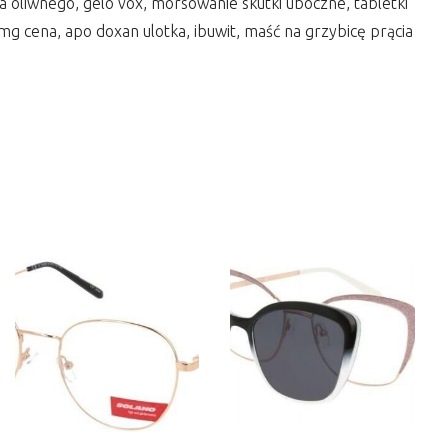
wa oliwnego, gelo vox, morsowanie skutki uboczne, tabletki
mg cena, apo doxan ulotka, ibuwit, maść na grzybicę prącia