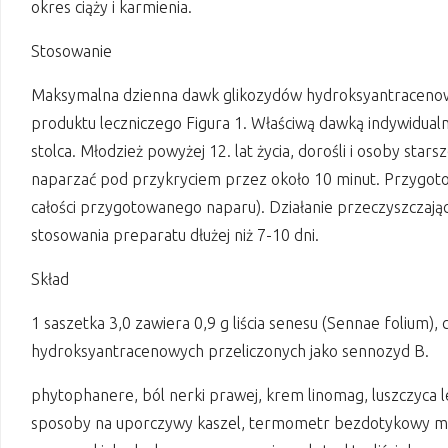
okres ciąży i karmienia.
Stosowanie
Maksymalna dzienna dawk glikozydów hydroksyantracenow
produktu leczniczego Figura 1. Właściwą dawką indywidualn
stolca. Młodzież powyżej 12. lat życia, dorośli i osoby star
naparzać pod przykryciem przez około 10 minut. Przygoto
całości przygotowanego naparu). Działanie przeczyszczając
stosowania preparatu dłużej niż 7-10 dni.
Skład
1 saszetka 3,0 zawiera 0,9 g liścia senesu (Sennae folium
hydroksyantracenowych przeliczonych jako sennozyd B.
phytophanere, ból nerki prawej, krem linomag, luszczyca
sposoby na uporczywy kaszel, termometr bezdotykowy micro