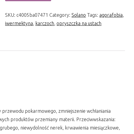
SKU:
c4005ba07471
Category:
Solano
Tags:
agorafobia
,
iwermektyna
,
karczoch
,
opryszczka na ustach
cy przewodu pokarmowego, zmniejszenie wchłaniania
liwych produktów przemiany materii. Przeciwwskazania:
 grubego, niewydolność nerek, krwawienia miesiączkowe,