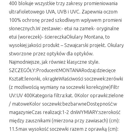
400 blokuje wszystkie trzy zakresy promieniowania
ultrafioletowego UVA, UVB i UVC. Zapewnia oczom
100% ochronę przed szkodliwym wpływem promieni
słonecznych.W zestawie:- etui na zamek- oryginalne
etui (woreczek)- ściereczkaOkulary Montana, to
wysokiej jakości produkt – Szwajcarski projekt. Okulary
stworzone przez optyków dla optyków.
Najmodniejsze, jak również klasyczne style.
SZCZEGÓŁY:ProducentMONTANARodzaj:dziecięce
Kształt:lenonki, okrągłeWłaściwości soczewek:zerówki
(z możliwością wymiany na soczewki korekcyjne)Filtr
UV:UV 400Kategoria filtra:kat. 0Kolor oprawki:zielone
/ matoweKolor soczewki:bezbarwneDostępność:w
magazynieCzas realizacji:1-2 dniWYMIARY:szerokość
między zausznikami (mierzona przy zawiasach) (cm):
11.5max wysokość soczewki razem z oprawką (cm):