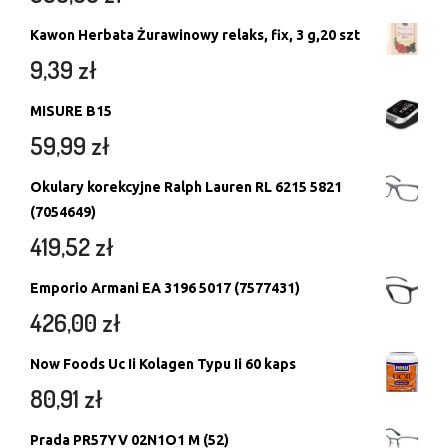
Kawon Herbata Żurawinowy relaks, fix, 3 g,20 szt
9,39
zł
MISURE B15
59,99
zł
Okulary korekcyjne Ralph Lauren RL 6215 5821
(7054649)
419,52
zł
Emporio Armani EA 3196 5017 (7577431)
426,00
zł
Now Foods Uc Ii Kolagen Typu Ii 60 kaps
80,91
zł
Prada PR57YV 02N1O1 M (52)