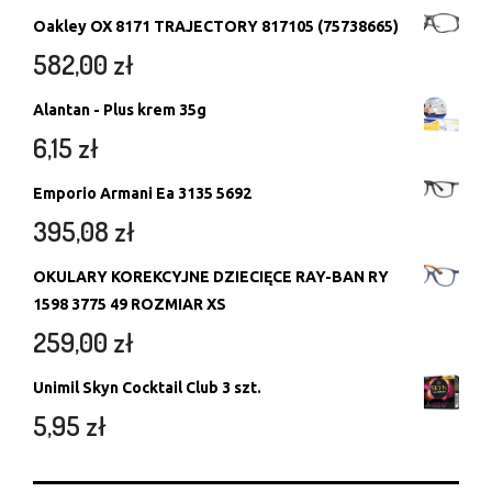
Oakley OX 8171 TRAJECTORY 817105 (75738665)
582,00
zł
Alantan - Plus krem 35g
6,15
zł
Emporio Armani Ea 3135 5692
395,08
zł
OKULARY KOREKCYJNE DZIECIĘCE RAY-BAN RY
1598 3775 49 ROZMIAR XS
259,00
zł
Unimil Skyn Cocktail Club 3 szt.
5,95
zł