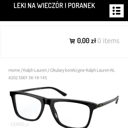
LEKI NA WIECZÓR I PORANEK
Skip
to
content
0,00 zł
0 items
Home
/
Ralph Lauren
/ Okulary korekcyjne Ralph Lauren RL
6202 5001 56-18-145