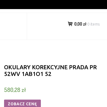
0,00 zł
0 items
OKULARY KOREKCYJNE PRADA PR
52WV 1AB1O1 52
580,28
zł
ZOBACZ CENĘ