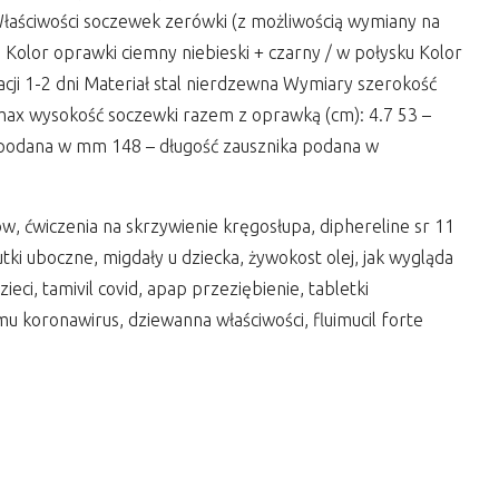
Właściwości soczewek zerówki (z możliwością wymiany na
0 Kolor oprawki ciemny niebieski + czarny / w połysku Kolor
ji 1-2 dni Materiał stal nierdzewna Wymiary szerokość
max wysokość soczewki razem z oprawką (cm): 4.7 53 –
podana w mm 148 – długość zausznika podana w
ów, ćwiczenia na skrzywienie kręgosłupa, diphereline sr 11
tki uboczne, migdały u dziecka, żywokost olej, jak wygląda
eci, tamivil covid, apap przeziębienie, tabletki
u koronawirus, dziewanna właściwości, fluimucil forte