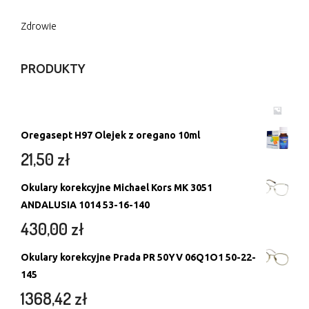
Zdrowie
PRODUKTY
Oregasept H97 Olejek z oregano 10ml
21,50
zł
Okulary korekcyjne Michael Kors MK 3051
ANDALUSIA 1014 53-16-140
430,00
zł
Okulary korekcyjne Prada PR 50YV 06Q1O1 50-22-
145
1368,42
zł