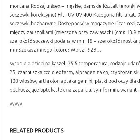
montana Rodzaj unisex – męskie, damskie Kształt lenonki 
soczewki korekcyjne) Filtr UV UV 400 Kategoria filtra kat. 
soczewki bezbarwne Dostępność w magazynie Czas realizac
między zausznikami (mierzona przy zawiasach) (cm): 13.9 
szerokość soczewki podana w mm 18 – szerokość mostka 
mmSzukasz innego koloru? Wpisz : 928…
syrop dla dzieci na kaszel, 35.5 temperatura, rodzaje udar
25, czarnuszka ccd oleofarm, alpragen na co, tryptofan sku
100 włosów, arthrolon apteka gemini, płatki pod oczy dla dzi
odchudzające apteka, lek na zaparcia, symformin, wariant m
yyyyy
RELATED PRODUCTS