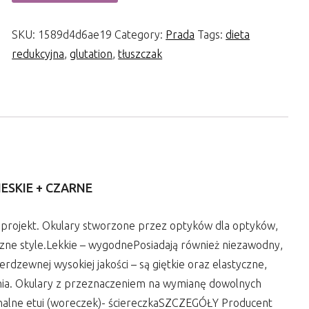
SKU:
1589d4d6ae19
Category:
Prada
Tags:
dieta
redukcyjna
,
glutation
,
tłuszczak
ESKIE + CZARNE
ki projekt. Okulary stworzone przez optyków dla optyków,
yczne style.Lekkie – wygodnePosiadają również niezawodny,
dzewnej wysokiej jakości – są giętkie oraz elastyczne,
nia. Okulary z przeznaczeniem na wymianę dowolnych
inalne etui (woreczek)- ściereczkaSZCZEGÓŁY Producent