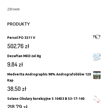
Zdrowie
PRODUKTY
Persol PO 3211 V
502,76
zł
Dezaftan MED żel 8g
9,84
zł
Medverita Andrographis 98% Andrografolidów 120
Kap
38,50
zł
Solano Okulary korekcyjne S 10453 B 53-17-140
218,79
zł