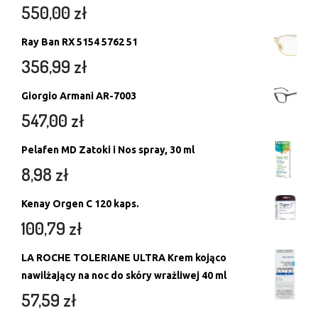
550,00
zł
Ray Ban RX 5154 5762 51
356,99
zł
Giorgio Armani AR-7003
547,00
zł
Pelafen MD Zatoki i Nos spray, 30 ml
8,98
zł
Kenay Orgen C 120 kaps.
100,79
zł
LA ROCHE TOLERIANE ULTRA Krem kojąco
nawilżający na noc do skóry wrażliwej 40 ml
57,59
zł