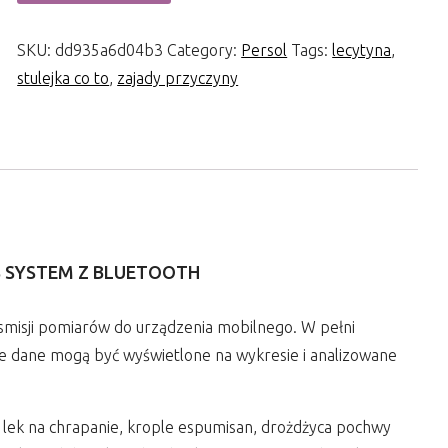
SKU:
dd935a6d04b3
Category:
Persol
Tags:
lecytyna
,
stulejka co to
,
zajady przyczyny
S SYSTEM Z BLUETOOTH
smisji pomiarów do urządzenia mobilnego. W pełni
kie dane mogą być wyświetlone na wykresie i analizowane
l, lek na chrapanie, krople espumisan, drożdżyca pochwy