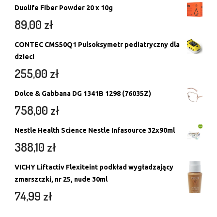
Duolife Fiber Powder 20 x 10g
89,00
zł
CONTEC CMS50Q1 Pulsoksymetr pediatryczny dla
dzieci
255,00
zł
Dolce & Gabbana DG 1341B 1298 (76035Z)
758,00
zł
Nestle Health Science Nestle Infasource 32x90ml
388,10
zł
VICHY Liftactiv Flexiteint podkład wygładzający
zmarszczki, nr 25, nude 30ml
74,99
zł