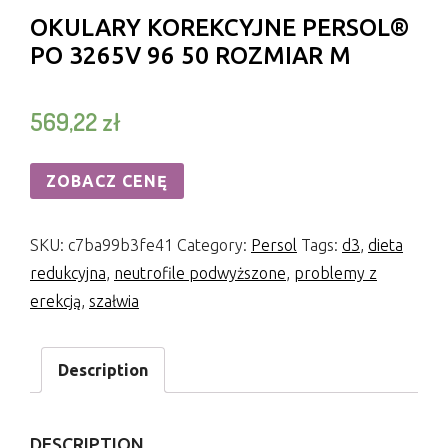
OKULARY KOREKCYJNE PERSOL®
PO 3265V 96 50 ROZMIAR M
569,22
zł
ZOBACZ CENĘ
SKU:
c7ba99b3fe41
Category:
Persol
Tags:
d3
,
dieta
redukcyjna
,
neutrofile podwyższone
,
problemy z
erekcją
,
szałwia
Description
DESCRIPTION