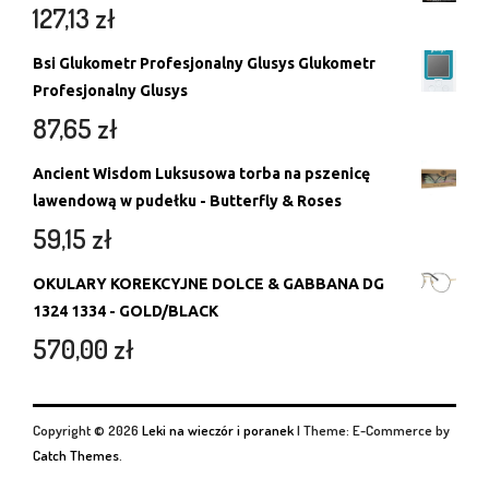
127,13
zł
Bsi Glukometr Profesjonalny Glusys Glukometr
Profesjonalny Glusys
87,65
zł
Ancient Wisdom Luksusowa torba na pszenicę
lawendową w pudełku - Butterfly & Roses
59,15
zł
OKULARY KOREKCYJNE DOLCE & GABBANA DG
1324 1334 - GOLD/BLACK
570,00
zł
Copyright © 2026
Leki na wieczór i poranek
|
Theme: E-Commerce by
Catch Themes
.