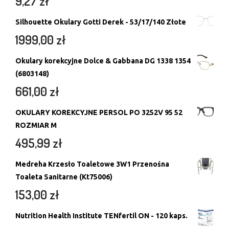
9,27
zł
Silhouette Okulary Gotti Derek - 53/17/140 Złote
1999,00
zł
Okulary korekcyjne Dolce & Gabbana DG 1338 1354
(6803148)
661,00
zł
OKULARY KOREKCYJNE PERSOL PO 3252V 95 52
ROZMIAR M
495,99
zł
Medreha Krzesło Toaletowe 3W1 Przenośna
Toaleta Sanitarne (Kt75006)
153,00
zł
Nutrition Health Institute TENfertil ON - 120 kaps.