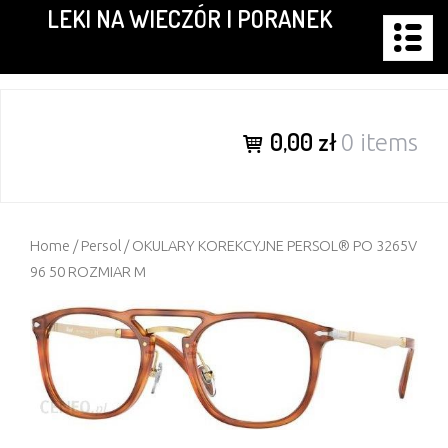
LEKI NA WIECZÓR I PORANEK
Skip
to
content
0,00 zł
0 items
Home
/
Persol
/ OKULARY KOREKCYJNE PERSOL® PO 3265V
96 50 ROZMIAR M