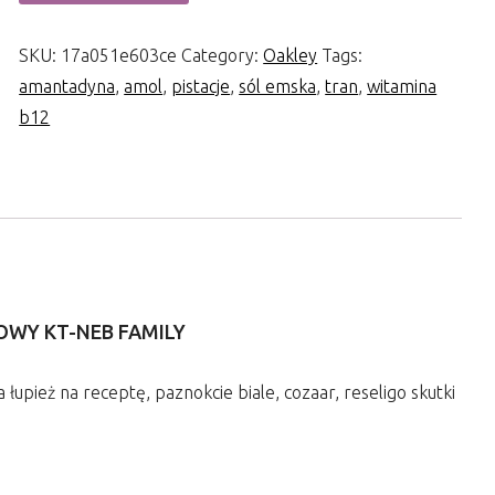
SKU:
17a051e603ce
Category:
Oakley
Tags:
amantadyna
,
amol
,
pistacje
,
sól emska
,
tran
,
witamina
b12
OWY KT-NEB FAMILY
a łupież na receptę, paznokcie biale, cozaar, reseligo skutki