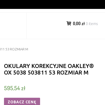
0,00 zł
0 items
811 53 ROZMIAR M
OKULARY KOREKCYJNE OAKLEY®
OX 5038 503811 53 ROZMIAR M
595,54
zł
ZOBACZ CENĘ