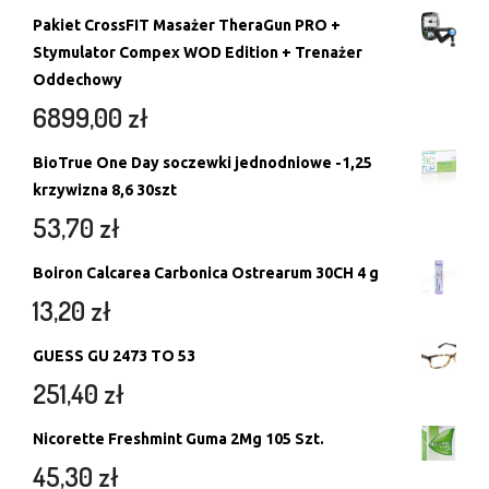
Pakiet CrossFIT Masażer TheraGun PRO +
Stymulator Compex WOD Edition + Trenażer
Oddechowy
6899,00
zł
BioTrue One Day soczewki jednodniowe -1,25
krzywizna 8,6 30szt
53,70
zł
Boiron Calcarea Carbonica Ostrearum 30CH 4 g
13,20
zł
GUESS GU 2473 TO 53
251,40
zł
Nicorette Freshmint Guma 2Mg 105 Szt.
45,30
zł