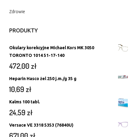
Zdrowie
PRODUKTY
Okulary korekcyjne Michael Kors MK 3050
TORONTO 1014 51-17-140
472,00
zł
Heparin Hasco żel 250 j.m./g 35 g
10,69
zł
Kalms 100 tabl.
24,59
zł
Versace VE 3318 5353 (76840U)
671,00
zł