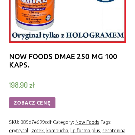
NOW FOODS DMAE 250 MG 100
KAPS.
198,90
zł
ZOBACZ CENĘ
SKU:
089d7e699cdf
Category:
Now Foods
Tags:
erytrytol
,
izotek
,
kombucha
,
lipiforma plus
,
serotonina