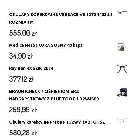
OKULARY KOREKCYJNE VERSACE VE 1270 1433 54
ROZMIAR M
555,00
zł
Medica Herbs KORA SOSNY 40 kaps
34,90
zł
Ray Ban RX 5206 2034
377,12
zł
BRAUN ICHECK 7 CIŚNIENIOMIERZ
NADGARSTKOWY Z BLUETOOTH BPW4500
259,99
zł
Okulary korekcyjne Prada PR 52WV 1AB1O1 52
580,28
zł