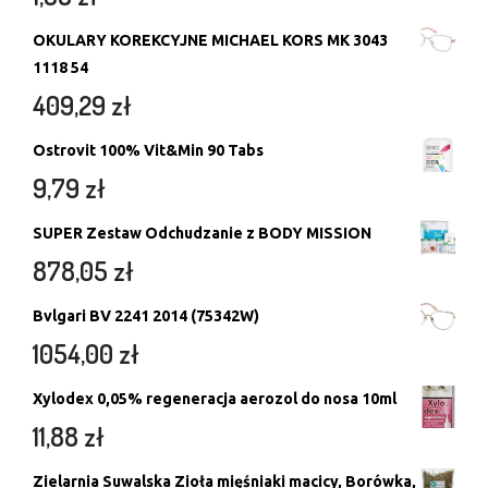
OKULARY KOREKCYJNE MICHAEL KORS MK 3043
1118 54
409,29
zł
Ostrovit 100% Vit&Min 90 Tabs
9,79
zł
SUPER Zestaw Odchudzanie z BODY MISSION
878,05
zł
Bvlgari BV 2241 2014 (75342W)
1054,00
zł
Xylodex 0,05% regeneracja aerozol do nosa 10ml
11,88
zł
Zielarnia Suwalska Zioła mięśniaki macicy, Borówka,