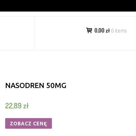
0,00 zł
0 items
NASODREN 50MG
22,89
zł
ZOBACZ CENĘ