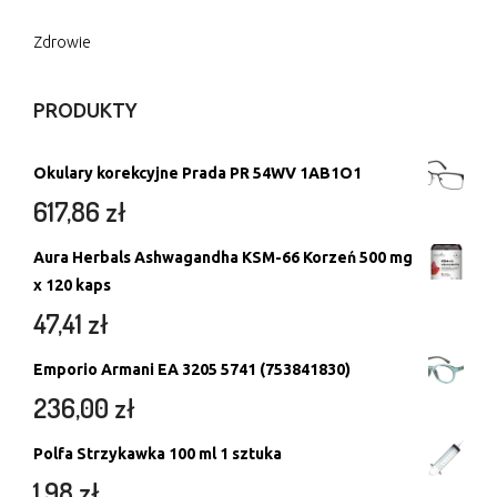
Zdrowie
PRODUKTY
Okulary korekcyjne Prada PR 54WV 1AB1O1
617,86
zł
Aura Herbals Ashwagandha KSM-66 Korzeń 500 mg
x 120 kaps
47,41
zł
Emporio Armani EA 3205 5741 (753841830)
236,00
zł
Polfa Strzykawka 100 ml 1 sztuka
1,98
zł