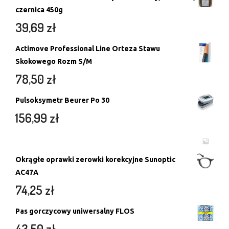
czernica 450g
39,69
zł
Actimove Professional Line Orteza Stawu
Skokowego Rozm S/M
78,50
zł
Pulsoksymetr Beurer Po 30
156,99
zł
Okrągłe oprawki zerowki korekcyjne Sunoptic
AC47A
74,25
zł
Pas gorczycowy uniwersalny FLOS
43,50
zł