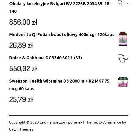
Okulary korekcyjne Bvlgari BV 2225B 2034 55-18-
140
856,00
zł
Medverita Q-Folian kwas foliowy 400mcg- 120kaps.
26,89
zł
Dolce & Gabbana DG3340 502 L (53)
550,02
zł
Swanson Health Witamina D3 2000 iu + K2 MK7 75
mcg 60 kaps
25,79
zł
Copyright © 2026
Leki na wieczór i poranek
|
Theme: E-Commerce by
Catch Themes
.