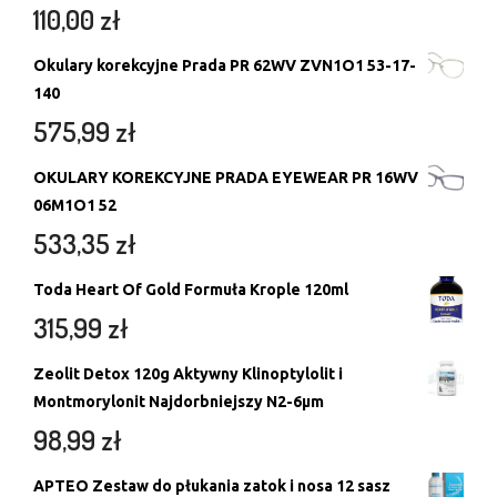
110,00
zł
Okulary korekcyjne Prada PR 62WV ZVN1O1 53-17-
140
575,99
zł
OKULARY KOREKCYJNE PRADA EYEWEAR PR 16WV
06M1O1 52
533,35
zł
Toda Heart Of Gold Formuła Krople 120ml
315,99
zł
Zeolit Detox 120g Aktywny Klinoptylolit i
Montmorylonit Najdorbniejszy N2-6μm
98,99
zł
APTEO Zestaw do płukania zatok i nosa 12 sasz