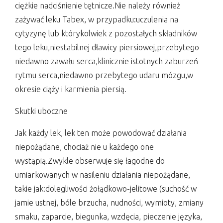
ciężkie nadciśnienie tętnicze.Nie należy również
zażywać leku Tabex, w przypadku:uczulenia na
cytyzynę lub którykolwiek z pozostałych składników
tego leku,niestabilnej dławicy piersiowej,przebytego
niedawno zawału serca,klinicznie istotnych zaburzeń
rytmu serca,niedawno przebytego udaru mózgu,w
okresie ciąży i karmienia piersią.
Skutki uboczne
Jak każdy lek, lek ten może powodować działania
niepożądane, chociaż nie u każdego one
wystąpią.Zwykle obserwuje się łagodne do
umiarkowanych w nasileniu działania niepożądane,
takie jak:dolegliwości żołądkowo-jelitowe (suchość w
jamie ustnej, bóle brzucha, nudności, wymioty, zmiany
smaku, zaparcie, biegunka, wzdęcia, pieczenie języka,