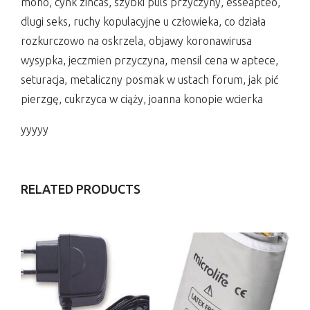
mono, cynk zincas, szybki puls przyczyny, esseapteo,
dlugi seks, ruchy kopulacyjne u człowieka, co działa
rozkurczowo na oskrzela, objawy koronawirusa
wysypka, jeczmien przyczyna, mensil cena w aptece,
seturacja, metaliczny posmak w ustach forum, jak pić
pierzgę, cukrzyca w ciąży, joanna konopie wcierka
yyyyy
RELATED PRODUCTS