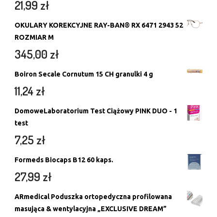
21,99
zł
OKULARY KOREKCYJNE RAY-BAN® RX 6471 2943 52
ROZMIAR M
345,00
zł
Boiron Secale Cornutum 15 CH granulki 4 g
11,24
zł
DomoweLaboratorium Test Ciążowy PINK DUO - 1
test
7,25
zł
Formeds Biocaps B12 60 kaps.
27,99
zł
ARmedical Poduszka ortopedyczna profilowana
masująca & wentylacyjna „EXCLUSIVE DREAM”