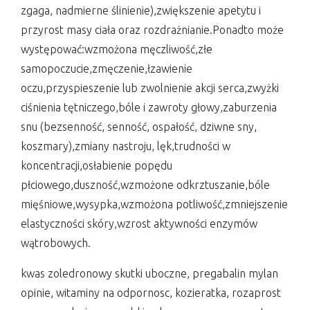
zgaga, nadmierne ślinienie),zwiększenie apetytu i
przyrost masy ciała oraz rozdrażnianie.Ponadto może
występować:wzmożona męczliwość,złe
samopoczucie,zmęczenie,łzawienie
oczu,przyspieszenie lub zwolnienie akcji serca,zwyżki
ciśnienia tętniczego,bóle i zawroty głowy,zaburzenia
snu (bezsenność, senność, ospałość, dziwne sny,
koszmary),zmiany nastroju, lęk,trudności w
koncentracji,osłabienie popędu
płciowego,duszność,wzmożone odkrztuszanie,bóle
mięśniowe,wysypka,wzmożona potliwość,zmniejszenie
elastyczności skóry,wzrost aktywności enzymów
wątrobowych.
kwas zoledronowy skutki uboczne, pregabalin mylan
opinie, witaminy na odpornosc, kozieratka, rozaprost