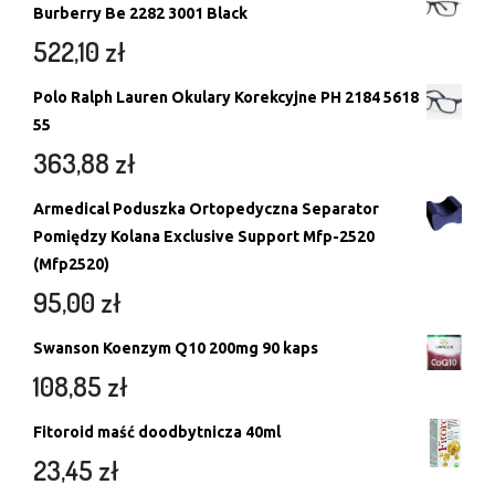
Burberry Be 2282 3001 Black
522,10
zł
Polo Ralph Lauren Okulary Korekcyjne PH 2184 5618
55
363,88
zł
Armedical Poduszka Ortopedyczna Separator
Pomiędzy Kolana Exclusive Support Mfp-2520
(Mfp2520)
95,00
zł
Swanson Koenzym Q10 200mg 90 kaps
108,85
zł
Fitoroid maść doodbytnicza 40ml
23,45
zł