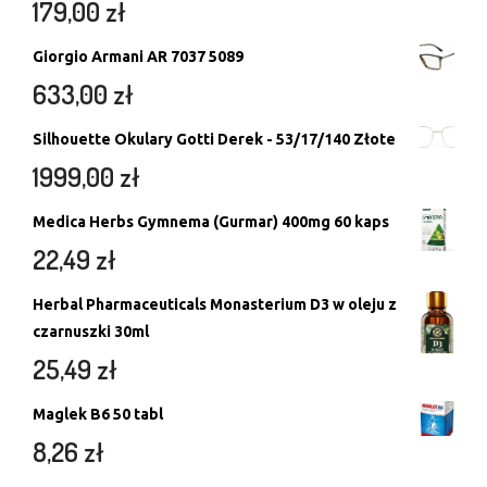
179,00
zł
Giorgio Armani AR 7037 5089
633,00
zł
Silhouette Okulary Gotti Derek - 53/17/140 Złote
1999,00
zł
Medica Herbs Gymnema (Gurmar) 400mg 60 kaps
22,49
zł
Herbal Pharmaceuticals Monasterium D3 w oleju z
czarnuszki 30ml
25,49
zł
Maglek B6 50 tabl
8,26
zł