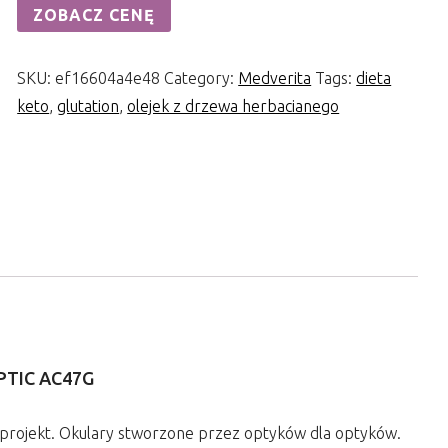
ZOBACZ CENĘ
SKU:
ef16604a4e48
Category:
Medverita
Tags:
dieta
keto
,
glutation
,
olejek z drzewa herbacianego
PTIC AC47G
ki projekt. Okulary stworzone przez optyków dla optyków.