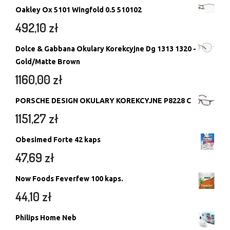
Oakley Ox 5101 Wingfold 0.5 510102
492,10
zł
Dolce & Gabbana Okulary Korekcyjne Dg 1313 1320 -
Gold/Matte Brown
1160,00
zł
PORSCHE DESIGN OKULARY KOREKCYJNE P8228 C
1151,27
zł
Obesimed Forte 42 kaps
47,69
zł
Now Foods Feverfew 100 kaps.
44,10
zł
Philips Home Neb