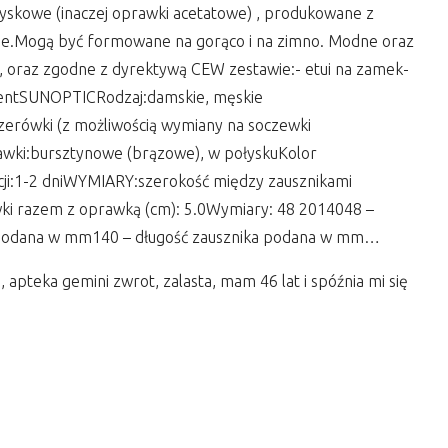
ryskowe (inaczej oprawki acetatowe) , produkowane z
e.Mogą być formowane na gorąco i na zimno. Modne oraz
oraz zgodne z dyrektywą CEW zestawie:- etui na zamek-
centSUNOPTICRodzaj:damskie, męskie
:zerówki (z możliwością wymiany na soczewki
prawki:bursztynowe (brązowe), w połyskuKolor
ji:1-2 dniWYMIARY:szerokość między zausznikami
wki razem z oprawką (cm): 5.0Wymiary: 48 2014048 –
 podana w mm140 – długość zausznika podana w mm…
 apteka gemini zwrot, zalasta, mam 46 lat i spóźnia mi się