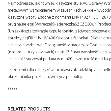
Najmodniejsze, jak również klasyczne style.AC Oprawy Wt
metalowym wzmocnieniem w zausznikach.Lekkie – wygodn
klasyczne wzory.Zgodne z normami ENV14027; ISO 12870, 
oryginalne etui (woreczek)- ściereczkaSZCZEGÓŁY:Produ
(Unisex)Kształt:okrągłe typu lenonkiWłaściwości soczewek
korekcyjne)Filtr UV:UV 400Kategoria filtra:kat. 0Kolor o
soczewki:bezbarwneDostępność:w magazynieCzas realizac
(mierzona przy zawiasach) (cm): 13.5max wysokość socze
szerokość soczewki podana w mm20 – szerokość mostka
szczepienia dla cukrzyków, brodawczak ludzki hpv, dionelle,
okres, pianka proktis m, wrotycz pospolity
yyyyy
RELATED PRODUCTS