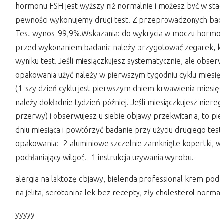
hormonu FSH jest wyższy niż normalnie i możesz być w st
pewności wykonujemy drugi test. Z przeprowadzonych bada
Test wynosi 99,9%.Wskazania: do wykrycia w moczu hormo
przed wykonaniem badania należy przygotować zegarek, k
wyniku test. Jeśli miesiączkujesz systematycznie, ale obser
opakowania użyć należy w pierwszym tygodniu cyklu miesięc
(1-szy dzień cyklu jest pierwszym dniem krwawienia mies
należy dokładnie tydzień później. Jeśli miesiączkujesz nie
przerwy) i obserwujesz u siebie objawy przekwitania, to 
dniu miesiąca i powtórzyć badanie przy użyciu drugiego te
opakowania:- 2 aluminiowe szczelnie zamknięte kopertki, w k
pochłaniający wilgoć.- 1 instrukcja używania wyrobu.
alergia na laktozę objawy, bielenda professional krem pod 
na jelita, serotonina lek bez recepty, zły cholesterol norma
yyyyy