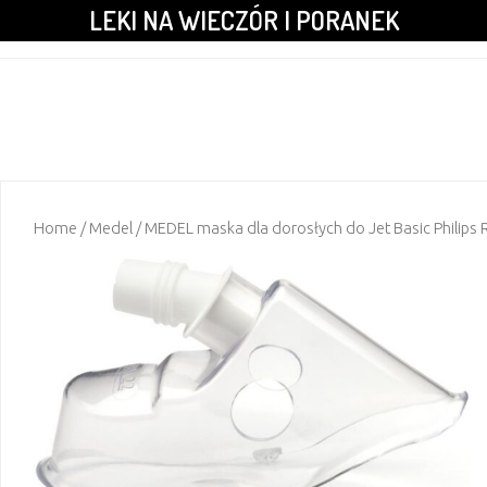
LEKI NA WIECZÓR I PORANEK
Home
/
Medel
/ MEDEL maska dla dorosłych do Jet Basic Philips 