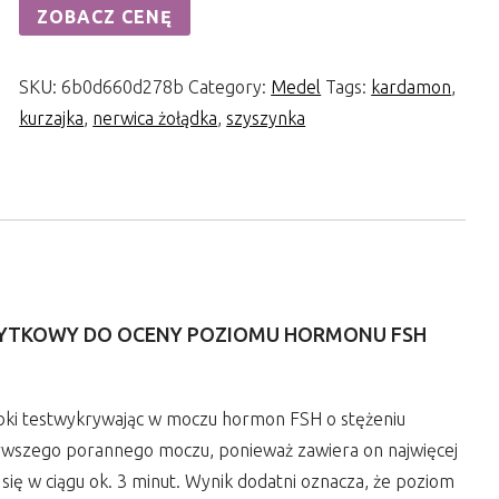
ZOBACZ CENĘ
SKU:
6b0d660d278b
Category:
Medel
Tags:
kardamon
,
kurzajka
,
nerwica żołądka
,
szyszynka
YTKOWY DO OCENY POZIOMU HORMONU FSH
bki testwykrywając w moczu hormon FSH o stężeniu
rwszego porannego moczu, ponieważ zawiera on najwięcej
ę w ciągu ok. 3 minut. Wynik dodatni oznacza, że poziom