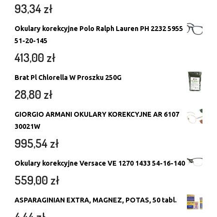
93,34
zł
Okulary korekcyjne Polo Ralph Lauren PH 2232 5955
51-20-145
413,00
zł
Brat Pl Chlorella W Proszku 250G
28,80
zł
GIORGIO ARMANI OKULARY KOREKCYJNE AR 6107
30021W
995,54
zł
Okulary korekcyjne Versace VE 1270 1433 54-16-140
559,00
zł
ASPARAGINIAN EXTRA, MAGNEZ, POTAS, 50 tabl.
4,44
zł