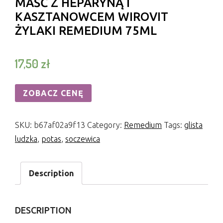
MAŚĆ Z HEPARYNĄ I
KASZTANOWCEM WIROVIT
ŻYLAKI REMEDIUM 75ML
17,50
zł
ZOBACZ CENĘ
SKU:
b67af02a9f13
Category:
Remedium
Tags:
glista
ludzka
,
potas
,
soczewica
Description
DESCRIPTION