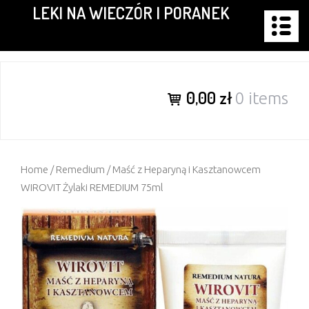
LEKI NA WIECZÓR I PORANEK
Skip
to
content
0,00 zł
0 items
Home
/
Remedium
/ Maść z Heparyną i Kasztanowcem
WIROVIT Żylaki REMEDIUM 75ml