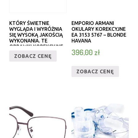
KTÓRY ŚWIETNIE
EMPORIO ARMANI
WYGLĄDA I WYRÓŻNIA
OKULARY KOREKCYJNE
SIĘ WYSOKĄ JAKOŚCIĄ
EA 3153 5767 – BLONDE
WYKONANIA. TE
HAVANA
OPRAWKI KOREKCYJNE
396,00
zł
CHARAKTERYZUJE NIE
ZOBACZ CENĘ
TYLKO DOSKONAŁY
DESIGN – GWARANTUJĄ
ONE TAKŻE NAJWYŻSZY
ZOBACZ CENĘ
KOMFORT WIDZENIA.
MARKOWE OKULARY
GIORGIO ARMANIKTÓŻ
NIE SŁYSZAŁ O GIORGIO
ARMANIM? TEN JEDEN Z
NAJSŁYNNIEJSZYCH NA
ŚWIECIE DOMÓW MODY
SWOJĄ NAZWĘ BIERZE
OD NAZWISKA
ZAŁOŻYCIELA –
WŁOSKIEGO