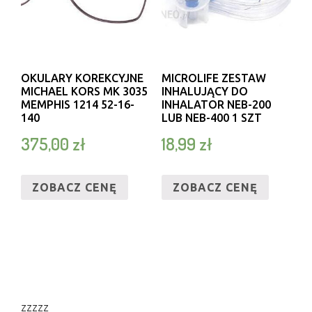
WIZJONERA
ZNAKOMITEGO STYLU.
NIEZWYKŁA ELEGANCJA
OKULARY KOREKCYJNE
MICROLIFE ZESTAW
MICHAEL KORS MK 3035
INHALUJĄCY DO
MEMPHIS 1214 52-16-
INHALATOR NEB-200
140
LUB NEB-400 1 SZT
375,00
zł
18,99
zł
ZOBACZ CENĘ
ZOBACZ CENĘ
zzzzz