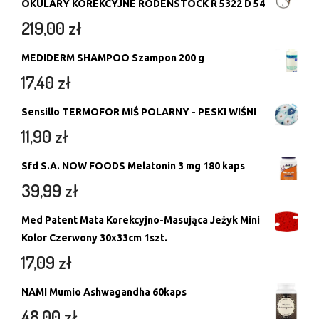
OKULARY KOREKCYJNE RODENSTOCK R 5322 D 54
219,00
zł
MEDIDERM SHAMPOO Szampon 200 g
17,40
zł
Sensillo TERMOFOR MIŚ POLARNY - PESKI WIŚNI
11,90
zł
Sfd S.A. NOW FOODS Melatonin 3 mg 180 kaps
39,99
zł
Med Patent Mata Korekcyjno-Masująca Jeżyk Mini
Kolor Czerwony 30x33cm 1szt.
17,09
zł
NAMI Mumio Ashwagandha 60kaps
48,00
zł