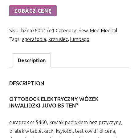
ZOBACZ CENĘ
SKU:
b2ea760b17e1
Category:
Sew-Med Medical
Tags:
agorafobia
,
krztusiec
,
lumbago
Description
DESCRIPTION
OTTOBOCK ELEKTRYCZNY WÓZEK
INWALIDZKI JUVO B5 TEN°
curaprox cs 5460, krwiak pod okiem bez przyczyny,
bratek w tabletkach, ksylotol, test covid lidl cena,