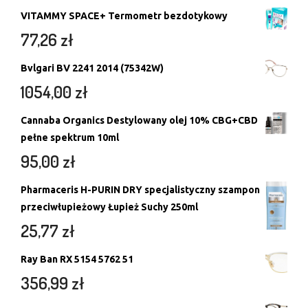
VITAMMY SPACE+ Termometr bezdotykowy
77,26
zł
Bvlgari BV 2241 2014 (75342W)
1054,00
zł
Cannaba Organics Destylowany olej 10% CBG+CBD
pełne spektrum 10ml
95,00
zł
Pharmaceris H-PURIN DRY specjalistyczny szampon
przeciwłupieżowy Łupież Suchy 250ml
25,77
zł
Ray Ban RX 5154 5762 51
356,99
zł