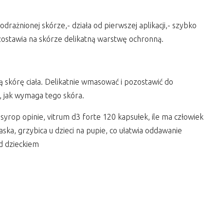
podrażnionej skórze,- działa od pierwszej aplikacji,- szybko
pozostawia na skórze delikatną warstwę ochronną.
ą skórę ciała. Delikatnie wmasować i pozostawić do
, jak wymaga tego skóra.
n syrop opinie, vitrum d3 forte 120 kapsułek, ile ma człowiek
ka, grzybica u dzieci na pupie, co ułatwia oddawanie
d dzieckiem