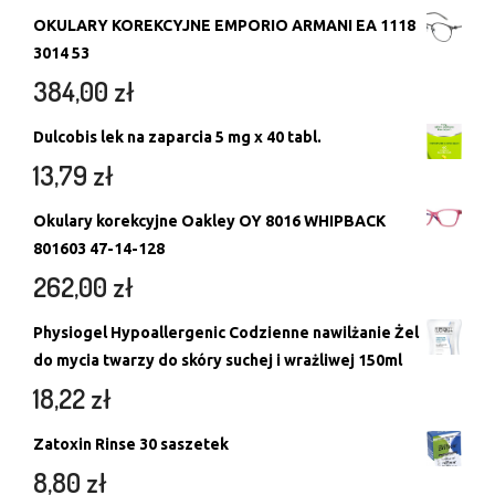
OKULARY KOREKCYJNE EMPORIO ARMANI EA 1118
3014 53
384,00
zł
Dulcobis lek na zaparcia 5 mg x 40 tabl.
13,79
zł
Okulary korekcyjne Oakley OY 8016 WHIPBACK
801603 47-14-128
262,00
zł
Physiogel Hypoallergenic Codzienne nawilżanie Żel
do mycia twarzy do skóry suchej i wrażliwej 150ml
18,22
zł
Zatoxin Rinse 30 saszetek
8,80
zł