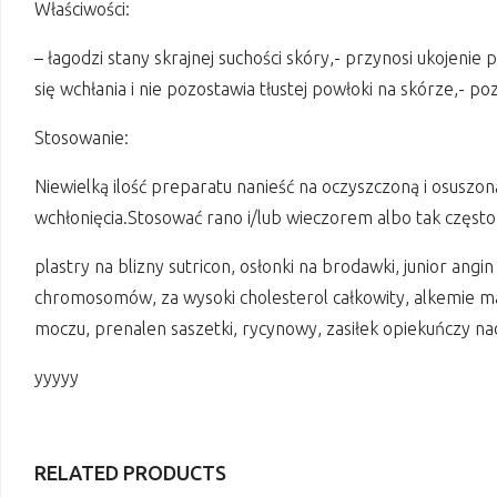
Właściwości:
– łagodzi stany skrajnej suchości skóry,- przynosi ukojenie 
się wchłania i nie pozostawia tłustej powłoki na skórze,- 
Stosowanie:
Niewielką ilość preparatu nanieść na oczyszczoną i osuszon
wchłonięcia.Stosować rano i/lub wieczorem albo tak często
plastry na blizny sutricon, osłonki na brodawki, junior angi
chromosomów, za wysoki cholesterol całkowity, alkemie mas
moczu, prenalen saszetki, rycynowy, zasiłek opiekuńczy na
yyyyy
RELATED PRODUCTS