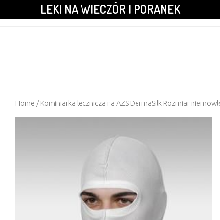
LEKI NA WIECZÓR I PORANEK
Home
/ Kominiarka lecznicza na AZS DermaSilk Rozmiar niemowl