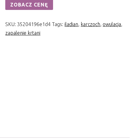
ZOBACZ CENĘ
SKU:
35204196e1d4
Tags:
iladian
,
karczoch
,
owulacja
,
zapalenie krtani