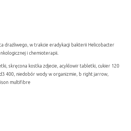
 drażliwego, w trakcie eradykacji bakterii Helicobacter
onkologicznej i chemioterapii.
i, skręcona kostka zdjecie, acyklowir tabletki, cukier 120
 d3 400, niedobór wody w organizmie, b right jarrow,
rison multifibre