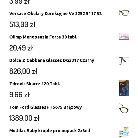
3,99
zł
Versace Okulary Korekcyjne Ve 3252 5117 52
513,00
zł
Olimp Menopauzin Forte 30 tabl.
20,49
zł
Dolce & Gabbana Glasses DG3317 Czarny
826,00
zł
Zdrovit Skurcz 120 Tabl.
9,66
zł
Tom Ford Glasses FT5675 Brązowy
1389,00
zł
Multilac Baby krople promopack 2x5ml