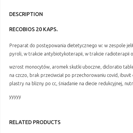
DESCRIPTION
RECOBIOS 20 KAPS.
Preparat do postępowania dietetycznego w: w zespole jelita
pyroli, w trakcie antybiotykoterapii, w trakcie radioterapii 
wzrost monocytów, aromek skutki uboczne, dicloratio tabletk
na czczo, brak przeciwciał po przechorowaniu covid, ibuvit
plastry na blizny po cc, śniadanie na diecie redukcyjnej, nut
yyyyy
RELATED PRODUCTS