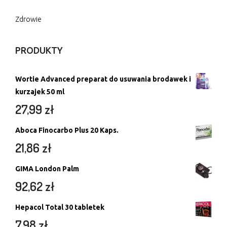
Zdrowie
PRODUKTY
Wortie Advanced preparat do usuwania brodawek i
kurzajek 50 ml
27,99
zł
Aboca Finocarbo Plus 20 Kaps.
21,86
zł
GIMA London Palm
92,62
zł
Hepacol Total 30 tabletek
7,98
zł