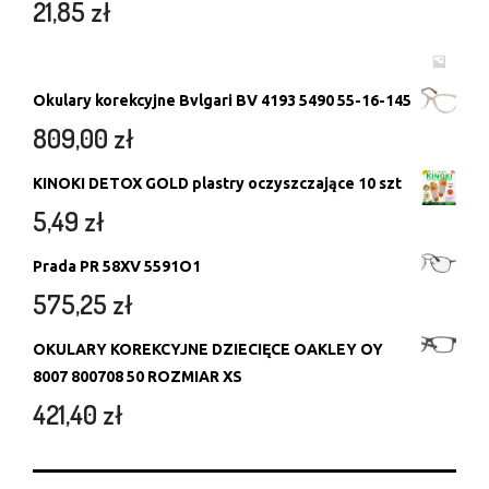
21,85
zł
Okulary korekcyjne Bvlgari BV 4193 5490 55-16-145
809,00
zł
KINOKI DETOX GOLD plastry oczyszczające 10 szt
5,49
zł
Prada PR 58XV 5591O1
575,25
zł
OKULARY KOREKCYJNE DZIECIĘCE OAKLEY OY
8007 800708 50 ROZMIAR XS
421,40
zł