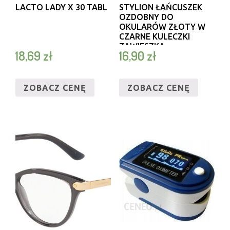
LACTO LADY X 30 TABL
STYLION ŁAŃCUSZEK
OZDOBNY DO
OKULARÓW ZŁOTY W
CZARNE KULECZKI
ZAWIESZKA
18,69
zł
16,90
zł
SZNURECZEK SLA-05
ZOBACZ CENĘ
ZOBACZ CENĘ