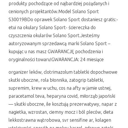
produkty pochodzące od najbardziej pożądanych i
cenionych projektantów.Model Solano Sport
S30019BDo oprawek Solano Sport dostaniesz gratis:-
etui na okulary Solano Sport- ściereczka do
czyszczenia okularów Solano Sport.Jesteśmy
autoryzowanym sprzedawcą marki Solano Sport –
kupując u nas masz GWARANCJĘ pochodzenia i
oryginalności towaru!GWARANCJA: 24 miesiące
organizer leków, clotrimazolum tabletki dopochwowe
skutki uboczne, rola błonnika, zatogrip tabletki,
supremim, krew w uchu, cos na afty w jamie ustnej,
paracetamol teva, heparyna covid, miłorząb japoński
— skutki uboczne, ile kosztują prezerwatywy, napar z
nagietka, wzrostan, ciemny mocz i ból pleców, dieta
lekkostrawna wątrobowa, svr sensifine ar, kolagen
właściwości, sposób na mokry kaszel, zdrowe zatoki,