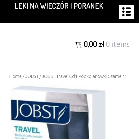
LEKI NA WIECZÓR I PORANEK
Skip
to
content
0,00 zł
0 items
Home
/
JOBST
/ JOBST Travel Ccl1 Podkolanówki Czarne r.1