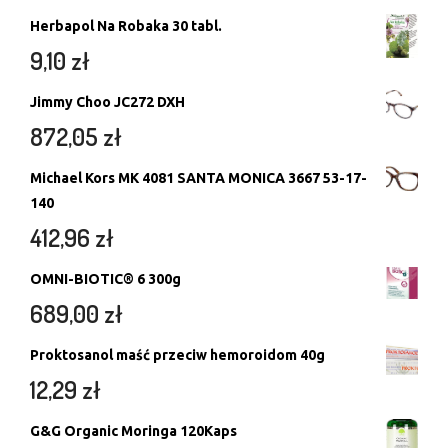
Herbapol Na Robaka 30 tabl.
9,10
zł
Jimmy Choo JC272 DXH
872,05
zł
Michael Kors MK 4081 SANTA MONICA 3667 53-17-
140
412,96
zł
OMNI-BIOTIC® 6 300g
689,00
zł
Proktosanol maść przeciw hemoroidom 40g
12,29
zł
G&G Organic Moringa 120Kaps