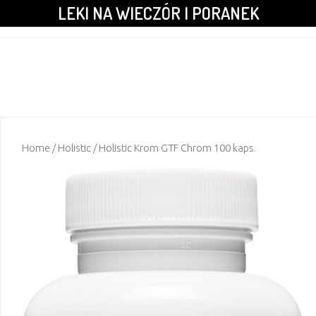
LEKI NA WIECZÓR I PORANEK
Home
/
Holistic
/ Holistic Krom GTF Chrom 100 kaps.