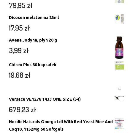
79,95
zł
Dicosen melatonina 25ml
17,95
zł
Avena Jodyna, plyn 20 g
3,99
zł
Cidrex Plus 80 kapsułek
19,68
zł
Versace VE1278 1433 ONE SIZE (54)
679,23
zł
Nordic Naturals Omega Ldl With Red Yeast Rice And
Coq10, 1152Mg 60 Softgels