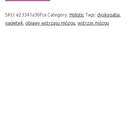
SKU:
e23341a30fca
Category:
Holistic
Tags:
dyskopatia
,
nagietek
,
objawy wstrząsu mózgu
,
wstrząs mózgu