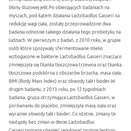
błony śluzowej jelit.Po obiecujących badaniach na
myszach, pod kątem działania Lactobacillus Gasseri na
redukcję wagi ciała, zostały przeprowadzone dwa
badania odnośnie takiego działania tego probiotyku na
ludziach. W pierwszym z badań, z 2010 roku, w grupie
osób które spożywały sfermentowane mleko
wzbogacone w bakterie Lactobacillus Gasseri znacząco
zmniejszyła się tkanka tłuszczowa trzewna oraz tkanka
tłuszczowa podskórna z obszarów brzucha, masa ciała,
BMI (Body Mass Index) oraz obwody talii i bioder.W
drugim badaniu, z 2013 roku, po 12 tygodniach
badania, grupa otrzymująca Lactobacillus Gasseri, w
porównaniu do placebo, zmniejszyła masę ciała oraz
wyraźnie obwody talii i bioder. Co istotne, zmiany te
nastąpiły bez zmian w diecie.Lactobacillus
Gasseri pomaga równieć regulować poziom leptyny,