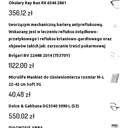
Okulary Ray Ban RX 6346 2861
356,12
zł
tworzącym mechaniczną barierę antyrefluksową.
Wskazany jest w leczeniu refluksu żołądkowo-
przełykowego i refluksu krtaniowo-gardłowego oraz
objawów takich jak: zarzucanie treści pokarmowej
Bvlgari BV 2244B 2014 (75370Y)
1122,00
zł
Microlife Mankiet do ciśnieniomierza rozmiar M-L
22-42 cm Soft 3G
40,48
zł
Dolce & Gabbana DG3340 3090 L (53)
550,02
zł
DIAGNOSIS ABRA