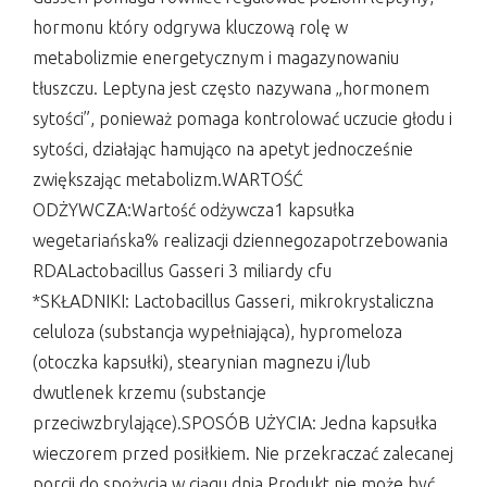
hormonu który odgrywa kluczową rolę w
metabolizmie energetycznym i magazynowaniu
tłuszczu. Leptyna jest często nazywana „hormonem
sytości”, ponieważ pomaga kontrolować uczucie głodu i
sytości, działając hamująco na apetyt jednocześnie
zwiększając metabolizm.WARTOŚĆ
ODŻYWCZA:Wartość odżywcza1 kapsułka
wegetariańska% realizacji dziennegozapotrzebowania
RDALactobacillus Gasseri 3 miliardy cfu
*SKŁADNIKI: Lactobacillus Gasseri, mikrokrystaliczna
celuloza (substancja wypełniająca), hypromeloza
(otoczka kapsułki), stearynian magnezu i/lub
dwutlenek krzemu (substancje
przeciwzbrylające).SPOSÓB UŻYCIA: Jedna kapsułka
wieczorem przed posiłkiem. Nie przekraczać zalecanej
porcji do spożycia w ciągu dnia.Produkt nie może być