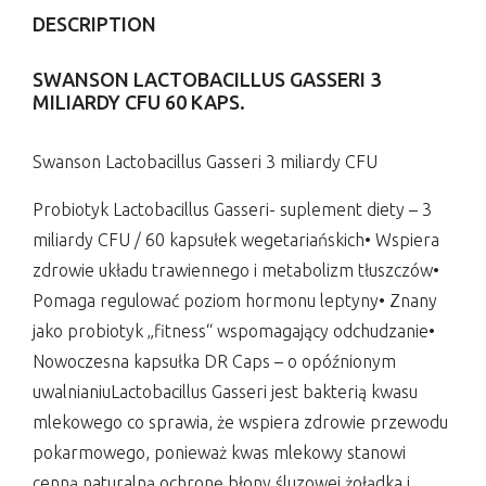
DESCRIPTION
SWANSON LACTOBACILLUS GASSERI 3
MILIARDY CFU 60 KAPS.
Swanson Lactobacillus Gasseri 3 miliardy CFU
Probiotyk Lactobacillus Gasseri- suplement diety – 3
miliardy CFU / 60 kapsułek wegetariańskich• Wspiera
zdrowie układu trawiennego i metabolizm tłuszczów•
Pomaga regulować poziom hormonu leptyny• Znany
jako probiotyk „fitness“ wspomagający odchudzanie•
Nowoczesna kapsułka DR Caps – o opóźnionym
uwalnianiuLactobacillus Gasseri jest bakterią kwasu
mlekowego co sprawia, że wspiera zdrowie przewodu
pokarmowego, ponieważ kwas mlekowy stanowi
cenną naturalną ochronę błony śluzowej żołądka i