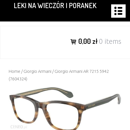
LEKI NA WIECZÓR I PORANEK
Skip
to
content
0,00 zł
0 items
Home
/
Giorgio Armani
/ Giorgio Armani AR 7215 5942
(7604324)