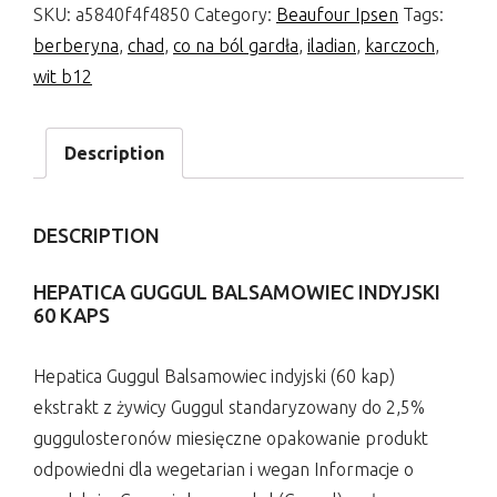
SKU:
a5840f4f4850
Category:
Beaufour Ipsen
Tags:
berberyna
,
chad
,
co na ból gardła
,
iladian
,
karczoch
,
wit b12
Description
DESCRIPTION
HEPATICA GUGGUL BALSAMOWIEC INDYJSKI
60 KAPS
Hepatica Guggul Balsamowiec indyjski (60 kap)
ekstrakt z żywicy Guggul standaryzowany do 2,5%
guggulosteronów miesięczne opakowanie produkt
odpowiedni dla wegetarian i wegan Informacje o