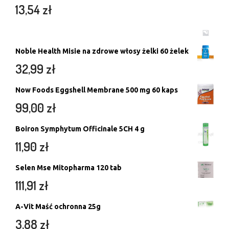
13,54
zł
Noble Health Misie na zdrowe włosy żelki 60 żelek
32,99
zł
Now Foods Eggshell Membrane 500 mg 60 kaps
99,00
zł
Boiron Symphytum Officinale 5CH 4 g
11,90
zł
Selen Mse Mitopharma 120 tab
111,91
zł
A-Vit Maść ochronna 25g
3,88
zł