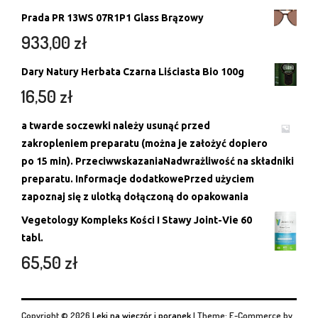
Prada PR 13WS 07R1P1 Glass Brązowy
933,00
zł
Dary Natury Herbata Czarna Liściasta Bio 100g
16,50
zł
a twarde soczewki należy usunąć przed
zakropleniem preparatu (można je założyć dopiero
po 15 min). PrzeciwwskazaniaNadwrażliwość na składniki
preparatu. Informacje dodatkowePrzed użyciem
zapoznaj się z ulotką dołączoną do opakowania
Vegetology Kompleks Kości I Stawy Joint-Vie 60
tabl.
65,50
zł
Copyright © 2026
Leki na wieczór i poranek
|
Theme: E-Commerce by