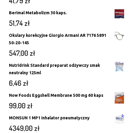
41,79
zł
Berimal Metabolizm 30 kaps.
51,74
zł
Okulary korekcyjne Giorgio Armani AR 7176 5891
50-20-145
547,00
zł
Nutridrink Standard preparat odżywczy smak
neutralny 125ml
6,46
zł
Now Foods Eggshell Membrane 500 mg 60 kaps
99,00
zł
MONSUN 1 MP1 Inhalator pneumatyczny
4349,00
zł