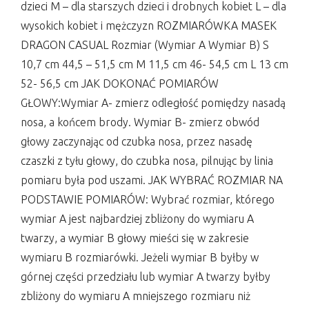
dzieci M – dla starszych dzieci i drobnych kobiet L – dla
wysokich kobiet i mężczyzn ROZMIARÓWKA MASEK
DRAGON CASUAL Rozmiar (Wymiar A Wymiar B) S
10,7 cm 44,5 – 51,5 cm M 11,5 cm 46- 54,5 cm L 13 cm
52- 56,5 cm JAK DOKONAĆ POMIARÓW
GŁOWY:Wymiar A- zmierz odległość pomiędzy nasadą
nosa, a końcem brody. Wymiar B- zmierz obwód
głowy zaczynając od czubka nosa, przez nasadę
czaszki z tyłu głowy, do czubka nosa, pilnując by linia
pomiaru była pod uszami. JAK WYBRAĆ ROZMIAR NA
PODSTAWIE POMIARÓW: Wybrać rozmiar, którego
wymiar A jest najbardziej zbliżony do wymiaru A
twarzy, a wymiar B głowy mieści się w zakresie
wymiaru B rozmiarówki. Jeżeli wymiar B byłby w
górnej części przedziału lub wymiar A twarzy byłby
zbliżony do wymiaru A mniejszego rozmiaru niż