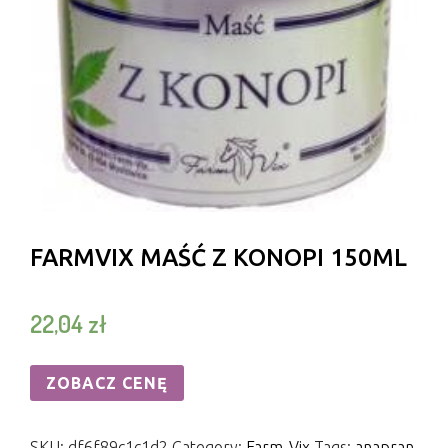
FARMVIX MAŚĆ Z KONOPI 150ML
22,04
zł
ZOBACZ CENĘ
SKU:
df6f89c1c1d2
Category:
Farm-Vix
Tags:
anapran
,