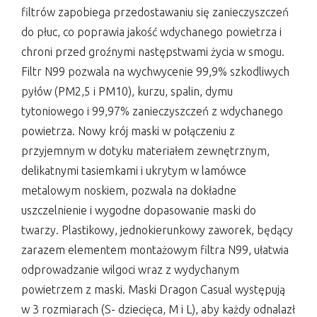
filtrów zapobiega przedostawaniu się zanieczyszczeń
do płuc, co poprawia jakość wdychanego powietrza i
chroni przed groźnymi następstwami życia w smogu.
Filtr N99 pozwala na wychwycenie 99,9% szkodliwych
pyłów (PM2,5 i PM10), kurzu, spalin, dymu
tytoniowego i 99,97% zanieczyszczeń z wdychanego
powietrza. Nowy krój maski w połączeniu z
przyjemnym w dotyku materiałem zewnętrznym,
delikatnymi tasiemkami i ukrytym w lamówce
metalowym noskiem, pozwala na dokładne
uszczelnienie i wygodne dopasowanie maski do
twarzy. Plastikowy, jednokierunkowy zaworek, będący
zarazem elementem montażowym filtra N99, ułatwia
odprowadzanie wilgoci wraz z wydychanym
powietrzem z maski. Maski Dragon Casual występują
w 3 rozmiarach (S- dziecięca, M i L), aby każdy odnalazł