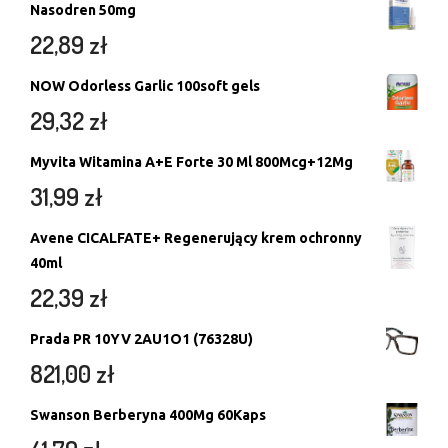
Nasodren 50mg
22,89
zł
NOW Odorless Garlic 100soft gels
29,32
zł
Myvita Witamina A+E Forte 30 Ml 800Mcg+12Mg
31,99
zł
Avene CICALFATE+ Regenerujący krem ochronny
40ml
22,39
zł
Prada PR 10YV 2AU1O1 (76328U)
821,00
zł
Swanson Berberyna 400Mg 60Kaps