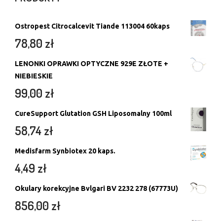
Ostropest Citrocalcevit Tiande 113004 60kaps
78,80
zł
LENONKI OPRAWKI OPTYCZNE 929E ZŁOTE +
NIEBIESKIE
99,00
zł
CureSupport Glutation GSH Liposomalny 100ml
58,74
zł
Medisfarm Synbiotex 20 kaps.
4,49
zł
Okulary korekcyjne Bvlgari BV 2232 278 (67773U)
856,00
zł