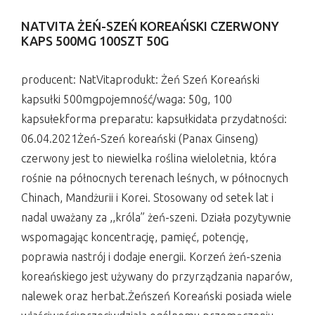
NATVITA ŻEŃ-SZEŃ KOREAŃSKI CZERWONY
KAPS 500MG 100SZT 50G
producent: NatVitaprodukt: Żeń Szeń Koreański
kapsułki 500mgpojemność/waga: 50g, 100
kapsułekforma preparatu: kapsułkidata przydatności:
06.04.2021Żeń-Szeń koreański (Panax Ginseng)
czerwony jest to niewielka roślina wieloletnia, która
rośnie na północnych terenach leśnych, w północnych
Chinach, Mandżurii i Korei. Stosowany od setek lat i
nadal uważany za ,,króla” żeń-szeni. Działa pozytywnie
wspomagając koncentrację, pamięć, potencję,
poprawia nastrój i dodaje energii. Korzeń żeń-szenia
koreańskiego jest używany do przyrządzania naparów,
nalewek oraz herbat.Żeńszeń Koreański posiada wiele