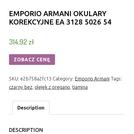
EMPORIO ARMANI OKULARY
KOREKCYJNE EA 3128 5026 54
314,92
zł
ZOBACZ CENĘ
SKU:
e2b758a2fc13
Category:
Emporio Armani
Tags:
czarny bez
,
olejek z oregano
,
tiamina
Description
DESCRIPTION