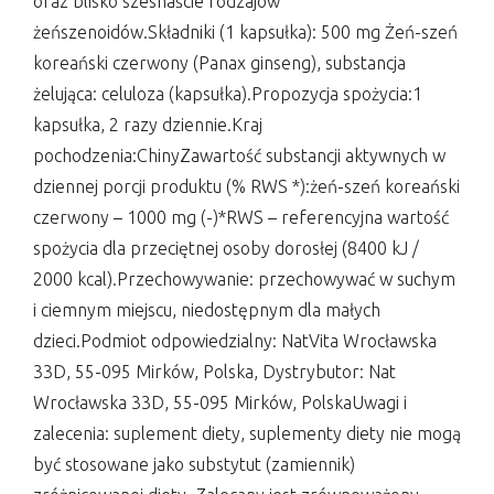
oraz blisko szesnaście rodzajów
żeńszenoidów.Składniki (1 kapsułka): 500 mg Żeń-szeń
koreański czerwony (Panax ginseng), substancja
żelująca: celuloza (kapsułka).Propozycja spożycia:1
kapsułka, 2 razy dziennie.Kraj
pochodzenia:ChinyZawartość substancji aktywnych w
dziennej porcji produktu (% RWS *):żeń-szeń koreański
czerwony – 1000 mg (-)*RWS – referencyjna wartość
spożycia dla przeciętnej osoby dorosłej (8400 kJ /
2000 kcal).Przechowywanie: przechowywać w suchym
i ciemnym miejscu, niedostępnym dla małych
dzieci.Podmiot odpowiedzialny: NatVita Wrocławska
33D, 55-095 Mirków, Polska, Dystrybutor: Nat
Wrocławska 33D, 55-095 Mirków, PolskaUwagi i
zalecenia: suplement diety, suplementy diety nie mogą
być stosowane jako substytut (zamiennik)