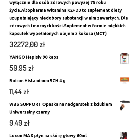
wyłącznie dla osób zdrowych powyżej 75 roku
życia.Altopharma Witamina K2+D3 to suplement diety
uzupełniający niedobory substancji w nim zawartych. Dla
zdrowych i mocnych kości.Suplement w formie miękkich
kapsułek wypełnionych olejem z kokosa (MCT)
32272,00
zł
YANGO Hapisiv 90 kaps
59,95
zł
Boiron Histaminum 5CH 4 g
11,44
zł
WBS SUPPORT Opaska na nadgarstek z kciukiem
Uniwersalny czarny
9,49
zł
Loxon MAX płyn na skórę głowy 60ml