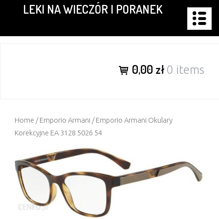
LEKI NA WIECZÓR I PORANEK
Skip
to
content
0,00 zł
0 items
Home
/
Emporio Armani
/ Emporio Armani Okulary
Korekcyjne EA 3128 5026 54