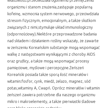
właściwości:przeciwdziała ogólnemu przemęczeniu
organizmu i stanom znużenia,zastępuje popularną
kofeinę, wzmocnia system nerwowego, przeciwdziała
stresom fizycznym, emocjonalnym, a także skutkom
związanych z nimi,stymuluje układ immunologiczny
(odpornościowy).Niektóre przeprowadzone badania
nad składem i działaniem rośliny wskazały, że zawarte
w żeńszeniu Koreańskim substancje mogą wspomagać
walkę z następstwami wynikającymi z choroby AIDS
oraz gruźlicy, a także mogą wspomagać procesy
pamięciowe, myślowe i percepcyjne.Żeńszeń
Koreański posiada także sporą ilość minerałów i
witamin:fosfor, cynk, miedź, żelazo, magnez, sód
potas,witaminy A, Cwapń. Oprócz minerałów i witamin
żeńszeń zawiera potrzebne dla naszego organizmu
mikro i makroelementy, a także pierwiastki śladowe