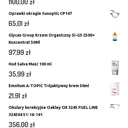
1100,00
zł
Oprawki okragle Sunoptic CP147
65,01
zł
Glycan Group Krzem Organiczny Si-G5 2500+
Koncentrat 50Ml
97,99
zł
Hud Salva Maść 100 ml
35,99
zł
Emolium A-TOPIC Trójaktywny krem 50ml
21,91
zł
Okulary korekcyjne Oakley OX 3245 FUEL LINE
324504 51-16-141
356,00
zł