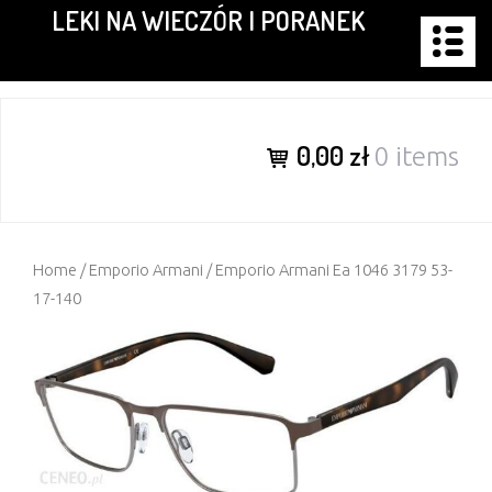
LEKI NA WIECZÓR I PORANEK
Skip
to
content
0,00 zł
0 items
Home
/
Emporio Armani
/ Emporio Armani Ea 1046 3179 53-
17-140