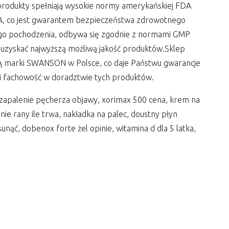
 produkty spełniają wysokie normy amerykańskiej FDA
 FDA, co jest gwarantem bezpieczeństwa zdrowotnego
go pochodzenia, odbywa się zgodnie z normami GMP
 uzyskać najwyższą możliwą jakość produktów.Sklep
arki SWANSON w Polsce, co daje Państwu gwarancje
 i fachowość w doradztwie tych produktów.
 zapalenie pęcherza objawy, xorimax 500 cena, krem na
ie rany ile trwa, nakładka na palec, doustny płyn
sunąć, dobenox forte żel opinie, witamina d dla 5 latka,