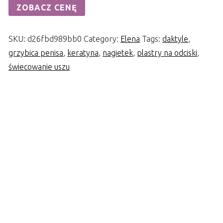
ZOBACZ CENĘ
SKU:
d26fbd989bb0
Category:
Elena
Tags:
daktyle
,
grzybica penisa
,
keratyna
,
nagietek
,
plastry na odciski
,
świecowanie uszu