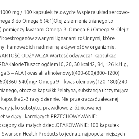
y – 1000 mg / 100 kapsułek żelowych• Wspiera układ sercowo-
ga 3 do Omega 6 (4:1)Olej z siemienia lnianego to
:1) pomiędzy kwasami Omega-3, Omega-6 i Omega-9. Olej z
fitoestrogenów zwanymi lignanami roślinnymi, które
ony, hamować ich nadmierną aktywność w organizmie.
zami.WARTOŚĆ ODŻYWCZA:Wartość odżywcza1 kapsułka2
RDAKalorieTłuszcz ogółem10, 20, 30 kcal42, 84, 126 kJ1 g,
mega 3 – ALA (kwas alfa linolenowy)(400-600)(800-1200)
60)(360-540)mg• Omega 9 – kwas oleinowy(120-180)(240-
ianego, otoczka kapsułki: żelatyna, substancja utrzymująca
kapsułka 2-3 razy dziennie. Nie przekraczać zalecanej
owany jako substytut prawidłowo zróżnicowanej
iet w ciąży i karmiących.PRZECHOWYWANIE:
stępny dla małych dzieci.OPAKOWANIE: 100 kapsułek
anson Health Products to jedna z najpopularniejszych