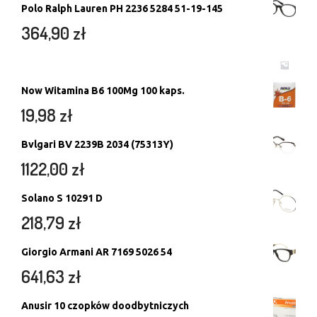
Polo Ralph Lauren PH 2236 5284 51-19-145
364,90
zł
Now Witamina B6 100Mg 100 kaps.
19,98
zł
Bvlgari BV 2239B 2034 (75313Y)
1122,00
zł
Solano S 10291 D
218,79
zł
Giorgio Armani AR 7169 5026 54
641,63
zł
Anusir 10 czopków doodbytniczych