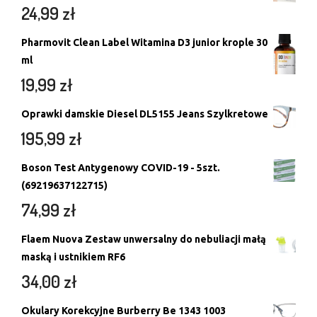
24,99
zł
Pharmovit Clean Label Witamina D3 junior krople 30
ml
19,99
zł
Oprawki damskie Diesel DL5155 Jeans Szylkretowe
195,99
zł
Boson Test Antygenowy COVID-19 - 5szt.
(69219637122715)
74,99
zł
Flaem Nuova Zestaw unwersalny do nebuliacji małą
maską i ustnikiem RF6
34,00
zł
Okulary Korekcyjne Burberry Be 1343 1003