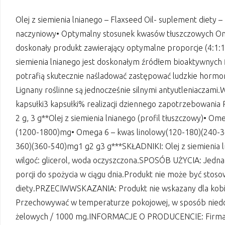
Olej z siemienia lnianego – Flaxseed Oil- suplement diet
naczyniowy• Optymalny stosunek kwasów tłuszczowych Ome
doskonały produkt zawierający optymalne proporcje (4:1
siemienia lnianego jest doskonałym źródłem bioaktywnych 
potrafią skutecznie naśladować zastępować ludzkie horm
Lignany roślinne są jednocześnie silnymi antyutleniac
kapsułki3 kapsułki% realizacji dziennego zapotrzebowania 
2 g, 3 g**Olej z siemienia lnianego (profil tłuszczowy)• O
(1200-1800)mg• Omega 6 – kwas linolowy(120-180)(240-3
360)(360-540)mg1 g2 g3 g***SKŁADNIKI: Olej z siemienia ln
wilgoć: glicerol, woda oczyszczona.SPOSÓB UŻYCIA: Jedna 
porcji do spożycia w ciągu dnia.Produkt nie może być stos
diety.PRZECIWWSKAZANIA: Produkt nie wskazany dla kob
Przechowywać w temperaturze pokojowej, w sposób niedo
żelowych / 1000 mg.INFORMACJE O PRODUCENCIE: Firma Sw