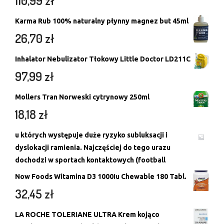
110,99
zł
Karma Rub 100% naturalny płynny magnez but 45ml
26,70
zł
Inhalator Nebulizator Tłokowy Little Doctor LD211C
97,99
zł
Mollers Tran Norweski cytrynowy 250ml
18,18
zł
u których występuje duże ryzyko subluksacji i
dyslokacji ramienia. Najczęściej do tego urazu
dochodzi w sportach kontaktowych (football
Now Foods Witamina D3 1000Iu Chewable 180 Tabl.
32,45
zł
LA ROCHE TOLERIANE ULTRA Krem kojąco