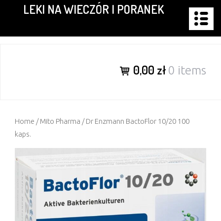
LEKI NA WIECZÓR I PORANEK
Skip
to
content
0,00 zł
0 items
Home
/
Mito Pharma
/ Dr Enzmann BactoFlor 10/20 100
kaps.