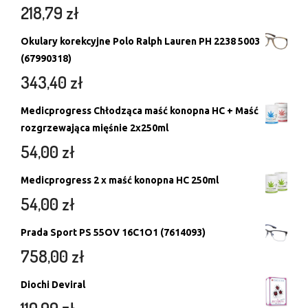
218,79
zł
Okulary korekcyjne Polo Ralph Lauren PH 2238 5003
(67990318)
343,40
zł
Medicprogress Chłodząca maść konopna HC + Maść
rozgrzewająca mięśnie 2x250ml
54,00
zł
Medicprogress 2 x maść konopna HC 250ml
54,00
zł
Prada Sport PS 55OV 16C1O1 (7614093)
758,00
zł
Diochi Deviral