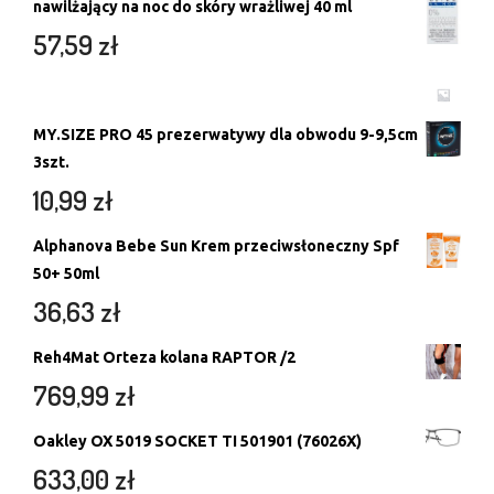
nawilżający na noc do skóry wrażliwej 40 ml
57,59
zł
MY.SIZE PRO 45 prezerwatywy dla obwodu 9-9,5cm
3szt.
10,99
zł
Alphanova Bebe Sun Krem przeciwsłoneczny Spf
50+ 50ml
36,63
zł
Reh4Mat Orteza kolana RAPTOR /2
769,99
zł
Oakley OX 5019 SOCKET TI 501901 (76026X)
633,00
zł