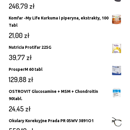
246,79
zł
Komfar -My Life Kurkuma i piperyna, ekstrakty, 100
Tabl
21,00
zł
Nutricia Protifar 225G
39,77
zł
ProsperM 60 tabl
129,88
zł
OSTROVIT Glucosamine + MSM + Chondroitin
90tabl.
24,45
zł
Okulary Korekcyjne Prada PR 05WV 3891O1