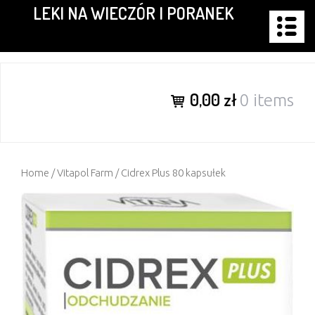
LEKI NA WIECZÓR I PORANEK
Skip
to
content
0,00 zł
0 items
Home
/
Vitapol Farm
/ Cidrex Plus 80 kapsułek