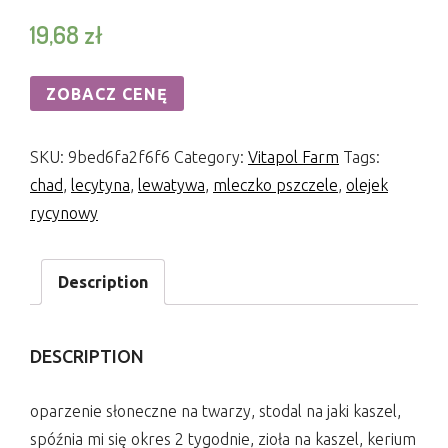
19,68
zł
ZOBACZ CENĘ
SKU:
9bed6fa2f6f6
Category:
Vitapol Farm
Tags:
chad
,
lecytyna
,
lewatywa
,
mleczko pszczele
,
olejek
rycynowy
Description
DESCRIPTION
oparzenie słoneczne na twarzy, stodal na jaki kaszel,
spóźnia mi się okres 2 tygodnie, zioła na kaszel, kerium