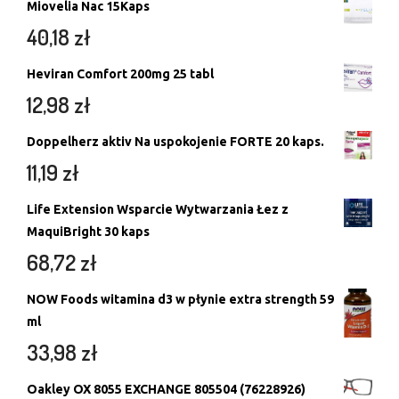
Miovelia Nac 15Kaps
40,18
zł
Heviran Comfort 200mg 25 tabl
12,98
zł
Doppelherz aktiv Na uspokojenie FORTE 20 kaps.
11,19
zł
Life Extension Wsparcie Wytwarzania Łez z
MaquiBright 30 kaps
68,72
zł
NOW Foods witamina d3 w płynie extra strength 59
ml
33,98
zł
Oakley OX 8055 EXCHANGE 805504 (76228926)