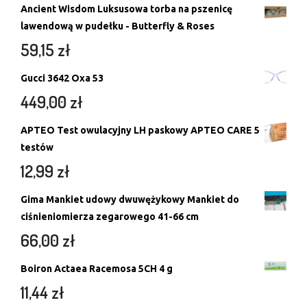
Ancient Wisdom Luksusowa torba na pszenicę
lawendową w pudełku - Butterfly & Roses
59,15
zł
Gucci 3642 Oxa 53
449,00
zł
APTEO Test owulacyjny LH paskowy APTEO CARE 5
testów
12,99
zł
Gima Mankiet udowy dwuwężykowy Mankiet do
ciśnieniomierza zegarowego 41-66 cm
66,00
zł
Boiron Actaea Racemosa 5CH 4 g
11,44
zł