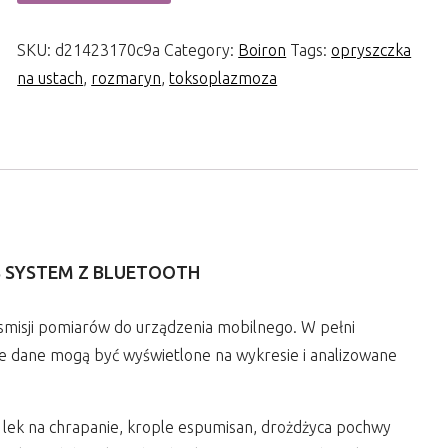
SKU:
d21423170c9a
Category:
Boiron
Tags:
opryszczka
na ustach
,
rozmaryn
,
toksoplazmoza
S SYSTEM Z BLUETOOTH
smisji pomiarów do urządzenia mobilnego. W pełni
kie dane mogą być wyświetlone na wykresie i analizowane
l, lek na chrapanie, krople espumisan, drożdżyca pochwy