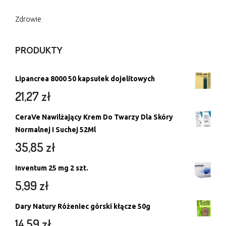
Zdrowie
PRODUKTY
Lipancrea 8000 50 kapsułek dojelitowych
21,27
zł
CeraVe Nawilżający Krem Do Twarzy Dla Skóry
Normalnej I Suchej 52Ml
35,85
zł
Inventum 25 mg 2 szt.
5,99
zł
Dary Natury Różeniec górski kłącze 50g
14,59
zł