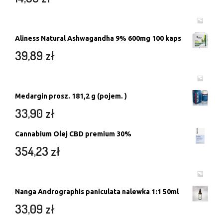
Aliness Natural Ashwagandha 9% 600mg 100 kaps
39,89
zł
Medargin prosz. 181,2 g (pojem. )
33,90
zł
Cannabium Olej CBD premium 30%
354,23
zł
Nanga Andrographis paniculata nalewka 1:1 50ml
33,09
zł