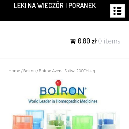
LEKI NA WIECZÓR I PORANEK
Skip
to
content
0,00 zł
0 items
Home
/
Boiron
/ Boiron Avena Sativa 200CH 4 g