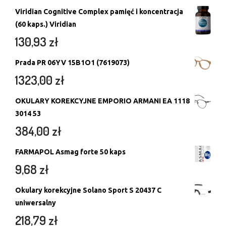
Viridian Cognitive Complex pamięć i koncentracja
(60 kaps.) Viridian
130,93
zł
Prada PR 06YV 15B1O1 (7619073)
1323,00
zł
OKULARY KOREKCYJNE EMPORIO ARMANI EA 1118
3014 53
384,00
zł
FARMAPOL Asmag forte 50 kaps
9,68
zł
Okulary korekcyjne Solano Sport S 20437 C
uniwersalny
218,79
zł