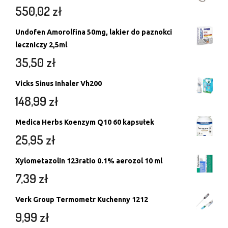
550,02
zł
Undofen Amorolfina 50mg, lakier do paznokci
leczniczy 2,5ml
35,50
zł
Vicks Sinus Inhaler Vh200
148,99
zł
Medica Herbs Koenzym Q10 60 kapsułek
25,95
zł
Xylometazolin 123ratio 0.1% aerozol 10 ml
7,39
zł
Verk Group Termometr Kuchenny 1212
9,99
zł