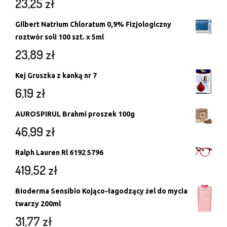
23,25
zł
Gilbert Natrium Chloratum 0,9% Fizjologiczny
roztwór soli 100 szt. x 5ml
23,89
zł
Kej Gruszka z kanką nr 7
6,19
zł
AUROSPIRUL Brahmi proszek 100g
46,99
zł
Ralph Lauren Rl 6192 5796
419,52
zł
Bioderma Sensibio Kojąco-łagodzący żel do mycia
twarzy 200ml
31,77
zł