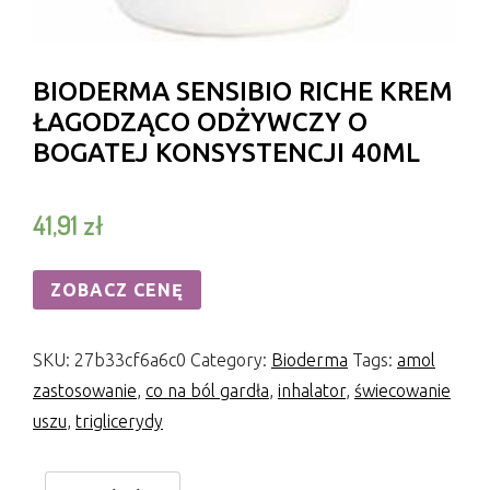
BIODERMA SENSIBIO RICHE KREM
ŁAGODZĄCO ODŻYWCZY O
BOGATEJ KONSYSTENCJI 40ML
41,91
zł
ZOBACZ CENĘ
SKU:
27b33cf6a6c0
Category:
Bioderma
Tags:
amol
zastosowanie
,
co na ból gardła
,
inhalator
,
świecowanie
uszu
,
triglicerydy