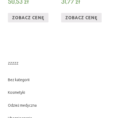
50,53
zł
31,77
zł
1000ML
ZOBACZ CENĘ
ZOBACZ CENĘ
zzzzz
Bez kategorii
Kosmetyki
Odzież medyczna