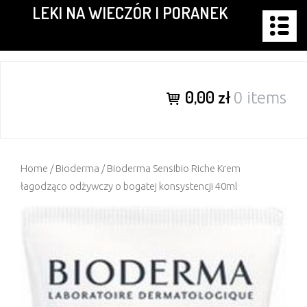
LEKI NA WIECZÓR I PORANEK
Skip
to
content
0,00 zł
0 items
Home
/
Bioderma
/ Bioderma Sensibio Riche Krem
łagodząco odżywczy o bogatej konsystencji 40ml