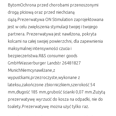
BytomOchrona przed chorobami przenoszonymi
drogą płciową oraz przed niechcianą
ciążą.Prezerwatywa ON Stimulation zaprojektowana
jest w celu zwiększenia stymulacji twojej i twojego
partnera. Prezerwatywa jest nawilżona, pokryta
kolcami na całej swojej powierzchni, dla zapewnienia
maksymalnej intensywności czucia i
bezpieczeństwa.R&S consumer goods
GmbHWasserburger Landstr 26481827
MunichNiemcynawilżane,z
wypustkami,przezroczyste,wykonane z
lateksu,zakończone zbiorniczkiem,szerokość 54
mm,długość 185 mm,grubość ścianki 0,07 mm.Zużytą
prezerwatywę wyrzucić do kosza na odpadki, nie do
toalety.Prezerwatywę można użyć tylko raz.