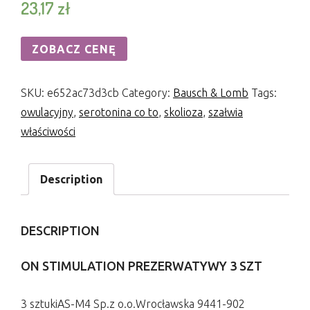
23,17
zł
ZOBACZ CENĘ
SKU:
e652ac73d3cb
Category:
Bausch & Lomb
Tags:
owulacyjny
,
serotonina co to
,
skolioza
,
szałwia
właściwości
Description
DESCRIPTION
ON STIMULATION PREZERWATYWY 3 SZT
3 sztukiAS-M4 Sp.z o.o.Wrocławska 9441-902