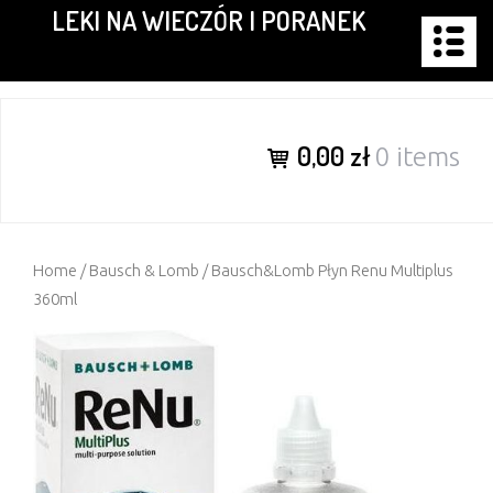
LEKI NA WIECZÓR I PORANEK
Skip
to
content
0,00 zł
0 items
Home
/
Bausch & Lomb
/ Bausch&Lomb Płyn Renu Multiplus
360ml