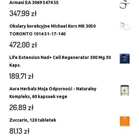
Armani EA 3069 5474 55
347,99
zł
Okulary korekcyjne Michael Kors MK 3050
TORONTO 1014 51-17-140
472,00
zł
Life Extension Nad+ Cell Regenerator 300 Mg 30
Kaps.
189,71
zł
Aura Herbals Moja Odporność - Naturalny
Kompleks, 60 kapsuek vege
26,89
zł
Zuccarin, 120 tabletek
81,13
zł