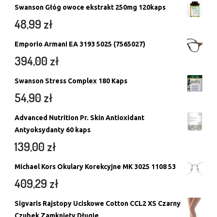
Swanson Głóg owoce ekstrakt 250mg 120kaps
48,99
zł
Emporio Armani EA 3193 5025 (7565027)
394,00
zł
Swanson Stress Complex 180 Kaps
54,90
zł
Advanced Nutrition Pr. Skin Antioxidant
Antyoksydanty 60 kaps
139,00
zł
Michael Kors Okulary Korekcyjne MK 3025 1108 53
409,29
zł
Sigvaris Rajstopy Uciskowe Cotton CCL2 XS Czarny
Czubek Zamknięty Długie