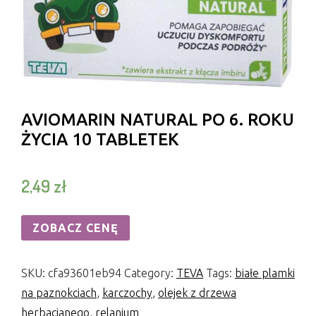
AVIOMARIN NATURAL PO 6. ROKU
ŻYCIA 10 TABLETEK
2,49
zł
ZOBACZ CENĘ
SKU:
cfa93601eb94
Category:
TEVA
Tags:
białe plamki
na paznokciach
,
karczochy
,
olejek z drzewa
herbacianego
,
relanium