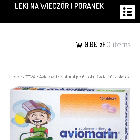
LEKI NA WIECZÓR I PORANEK
Skip
to
content
0,00 zł
0 items
Home
/
TEVA
/ Aviomarin Natural po 6. roku życia 10 tabletek