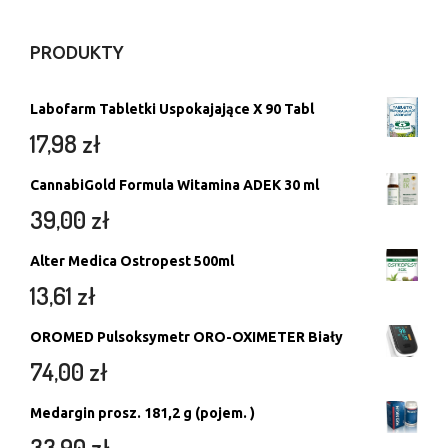
PRODUKTY
Labofarm Tabletki Uspokajające X 90 Tabl
17,98
zł
CannabiGold Formula Witamina ADEK 30 ml
39,00
zł
Alter Medica Ostropest 500ml
13,61
zł
OROMED Pulsoksymetr ORO-OXIMETER Biały
74,00
zł
Medargin prosz. 181,2 g (pojem. )
33,90
zł