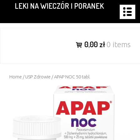
LEKI NA WIECZÓR I PORANEK
Skip
to
content
0,00 zł
0 items
Home
/
USP Zdrowie
/ APAP NOC 50 tabl.