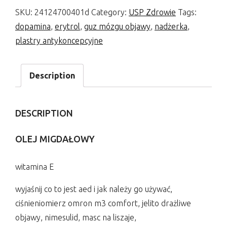
SKU:
24124700401d
Category:
USP Zdrowie
Tags:
dopamina
,
erytrol
,
guz mózgu objawy
,
nadżerka
,
plastry antykoncepcyjne
Description
DESCRIPTION
OLEJ MIGDAŁOWY
witamina E
wyjaśnij co to jest aed i jak należy go używać,
ciśnieniomierz omron m3 comfort, jelito drażliwe
objawy, nimesulid, masc na liszaje,