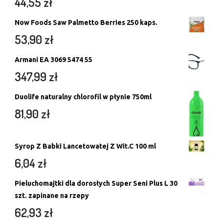
44,55
zł
Now Foods Saw Palmetto Berries 250 kaps.
53,90
zł
Armani EA 3069 5474 55
347,99
zł
Duolife naturalny chlorofil w płynie 750ml
81,90
zł
Syrop Z Babki Lancetowatej Z Wit.C 100 ml
6,04
zł
Pieluchomajtki dla dorosłych Super Seni Plus L 30
szt. zapinane na rzepy
62,93
zł