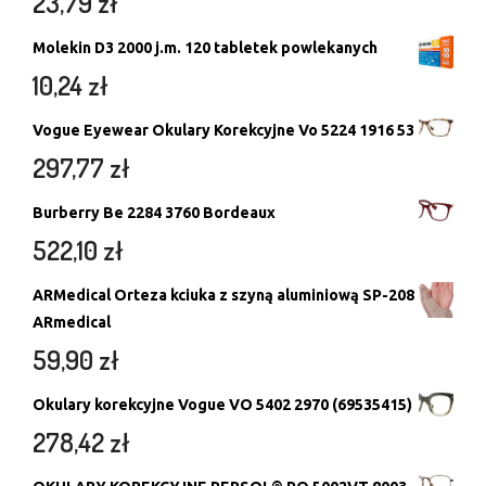
23,79
zł
Molekin D3 2000 j.m. 120 tabletek powlekanych
10,24
zł
Vogue Eyewear Okulary Korekcyjne Vo 5224 1916 53
297,77
zł
Burberry Be 2284 3760 Bordeaux
522,10
zł
ARMedical Orteza kciuka z szyną aluminiową SP-208
ARmedical
59,90
zł
Okulary korekcyjne Vogue VO 5402 2970 (69535415)
278,42
zł