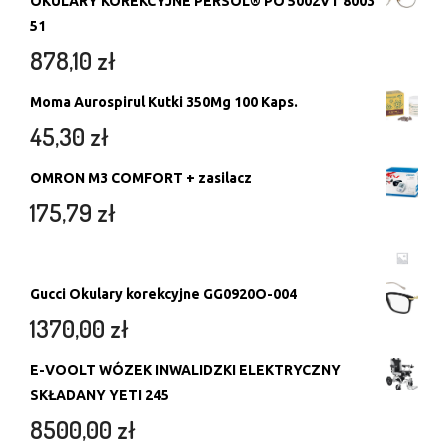
OKULARY KOREKCYJNE PERSOL® PO 5002VT 8003
51
878,10
zł
Moma Aurospirul Kutki 350Mg 100 Kaps.
45,30
zł
OMRON M3 COMFORT + zasilacz
175,79
zł
Gucci Okulary korekcyjne GG0920O-004
1370,00
zł
E-VOOLT WÓZEK INWALIDZKI ELEKTRYCZNY
SKŁADANY YETI 245
8500,00
zł