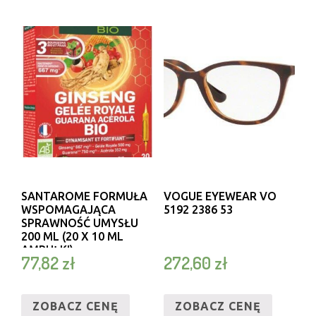
SANTAROME FORMUŁA
VOGUE EYEWEAR VO
WSPOMAGAJĄCA
5192 2386 53
SPRAWNOŚĆ UMYSŁU
200 ML (20 X 10 ML
AMPUŁKI)
77,82
zł
272,60
zł
ZOBACZ CENĘ
ZOBACZ CENĘ