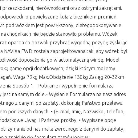
mi przeszkodami, nierównościami oraz ostrymi zakrętami.
odpowiednio powiększone koła z bieżnikiem promień
wit pod wózkiem jest powiększony, dlategopokonywanie
ci na chodnikach nie będzie stanowiło problemu. Wózek
 oraz oparcia co pozwoli przybrać wygodną pozycję zyskując
ja NAVIXa FWD została zaprojektowana tak, aby wózek był
możliwość doposażenia go w automatyczną windę. Model
eroką gamę opcji dodatkowych, dzięki którym możemy
agań. Waga 79kg Max.Obciążenie 130kg Zasięg 20-32km
enia Sposób 1 – Pobranie i wypełnienie formularza
 jest na samym dole.- Wysłanie Formularza na nasz adres
tnego z danymi do zapłaty, dokonują Państwo przelewu.
em poniższych danych: • (E-mail, Imię, Nazwisko, Telefon,
ne dodatkowe Uwagi i Państwa prośby. • Wypisane opcje
trzymaniu od nas maila zwrotnego z danymi do zapłaty,
nia znajduje się formularz zamówieniowy.