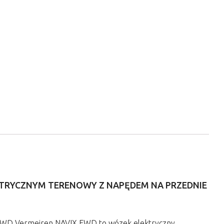
KTRYCZNYM TERENOWY Z NAPĘDEM NA PRZEDNIE
 FWD Vermeiren NAVIX FWD to wózek elektryczny