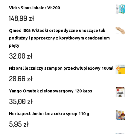
Vicks Sinus Inhaler Vh200
148,99
zł
Qmed I005 Wkładki ortopedyczne unoszące łuk
podłużny i poprzeczny z korytkowym osadzeniem
pięty
32,00
zł
Nizoral leczniczy szampon przeciwłupieżowy 100ml
20,66
zł
Yango Omułek zielonowargowy 120 kaps
35,00
zł
Herbapect Junior bez cukru syrop 110 g
5,95
zł