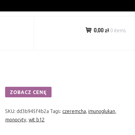
0,00 zł
0 items
ZOBACZ CENĘ
SKU:
dd3b945f4b2a
Tags:
czeremcha
,
imunoglukan
,
monocyty
,
wit b12