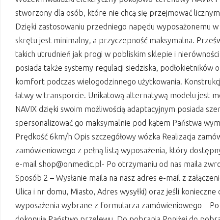
stworzony dla osób, które nie chcą się przejmować liczny
Dzięki zastosowaniu przedniego napędu wyposażonemu w 
skrętu jest minimalny, a przyczepność maksymalna. Prześ
takich utrudnień jak progi w pobliskim sklepie i nierównoś
posiada także systemy regulacji siedziska, podłokietników
komfort podczas wielogodzinnego użytkowania. Konstrukc
łatwy w transporcie. Unikatową alternatywą modelu jest 
NAVIX dzięki swoim możliwością adaptacyjnym posiada sz
spersonalizować go maksymalnie pod kątem Państwa wym
Prędkość 6km/h Opis szczegółowy wózka Realizacja zamówi
zamówieniowego z pełną listą wyposażenia, który dostępny
e-mail shop@onmedic.pl- Po otrzymaniu od nas maila zwro
Sposób 2 – Wysłanie maila na nasz adres e-mail z załączeni
Ulica i nr domu, Miasto, Adres wysyłki) oraz jeśli koniecz
wyposażenia wybrane z formularza zamówieniowego – Po o
dokonują Państwo przelewu. Do pobrania Poniżej do pobra