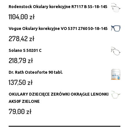
Rodenstock Okulary korekcyjne R7117 B 55-18-145
1104,00
zł
Vogue Okulary korekcyjne VO 5371 2760 50-18-145
278,42
zł
Solano S 50201 C
218,79
zł
Dr. Rath Osteoforte 90 tabl.
137,50
zł
OKULARY DZIECIĘCE ZERÓWKI OKRĄGŁE LENONKI
AK50F ZIELONE
79,00
zł