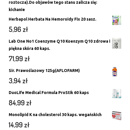
roztocza).Do objawów tego stanu zalicza się:
kichanie
Herbapol Herbata Na Hemoroidy Fix 20 sasz.
5,96
zł
Lab One No1 Coenzyme Q10 Koenzym Q10 zdrowa i
piękna skóra 60 kaps.
71,99
zł
Sir. Prawoślazowy 125g(AFLOFARM)
3,94
zł
DuoLife Medical Formula ProStik 60 kaps
84,99
zł
Monolipid K na cholesterol 30 kaps. wegańskich
14,99
zł