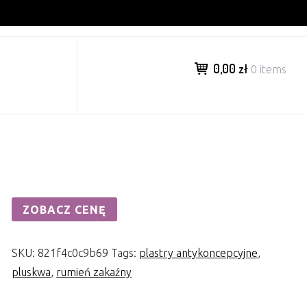
0,00 zł
0 items
ZOBACZ CENĘ
SKU:
821f4c0c9b69
Tags:
plastry antykoncepcyjne
,
pluskwa
,
rumień zakaźny