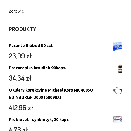
Zdrowie
PRODUKTY
Pasante Ribbed 50 szt
23,99
zł
Procareplus Insudiab 90kaps.
34,34
zł
Okulary korekcyjne Michael Kors MK 4085U
EDINBURGH 3009 (68098X)
412,96
zł
Probioset - synbiotyk, 20 kaps
4,76
zł