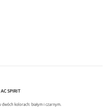
AC SPIRIT
 dwóch kolorach: białym i czarnym.