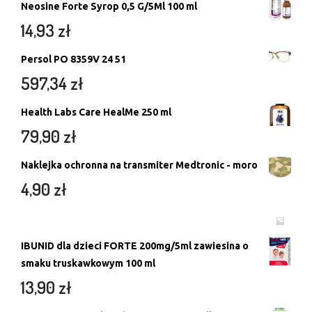
Neosine Forte Syrop 0,5 G/5Ml 100 ml
14,93
zł
Persol PO 8359V 24 51
597,34
zł
Health Labs Care HealMe 250 ml
79,90
zł
Naklejka ochronna na transmiter Medtronic - moro
4,90
zł
IBUNID dla dzieci FORTE 200mg/5ml zawiesina o
smaku truskawkowym 100 ml
13,90
zł