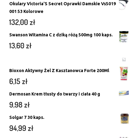
Okulary Victoria'S Secret Oprawki Damskie Vs5019
001 53 Kolorowe
132,00
zł
Swanson Witamina C z dziką różą 500mg 100 kaps.
13,60
zł
Bioxon Aktywny Żel Z Kasztanowca Forte 200Ml
6,15
zł
Dermosan Krem tłusty do twarzy i ciała 40 g
9,98
zł
Solgar 7 30 kaps.
94,99
zł