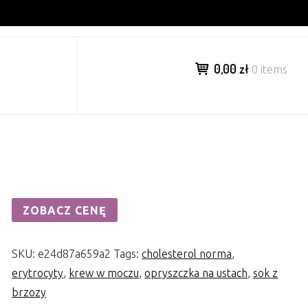
0,00 zł
0 items
ZOBACZ CENĘ
SKU:
e24d87a659a2
Tags:
cholesterol norma
,
erytrocyty
,
krew w moczu
,
opryszczka na ustach
,
sok z
brzozy