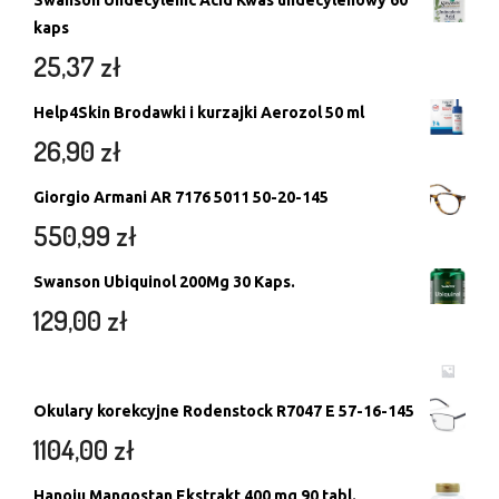
Swanson Undecylenic Acid Kwas undecylenowy 60
kaps
25,37
zł
Help4Skin Brodawki i kurzajki Aerozol 50 ml
26,90
zł
Giorgio Armani AR 7176 5011 50-20-145
550,99
zł
Swanson Ubiquinol 200Mg 30 Kaps.
129,00
zł
Okulary korekcyjne Rodenstock R7047 E 57-16-145
1104,00
zł
Hanoju Mangostan Ekstrakt 400 mg 90 tabl.