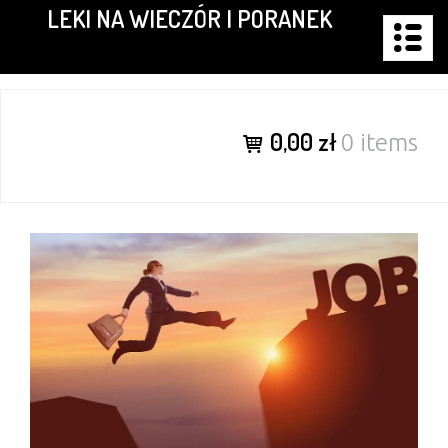
LEKI NA WIECZÓR I PORANEK
Skip
to
content
0,00 zł
0 items