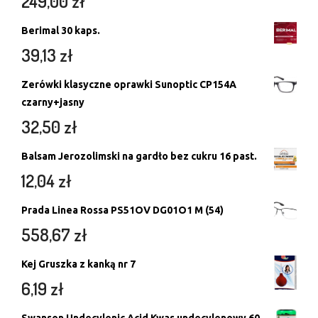
249,00
zł
Berimal 30 kaps.
39,13
zł
Zerówki klasyczne oprawki Sunoptic CP154A
czarny+jasny
32,50
zł
Balsam Jerozolimski na gardło bez cukru 16 past.
12,04
zł
Prada Linea Rossa PS51OV DG01O1 M (54)
558,67
zł
Kej Gruszka z kanką nr 7
6,19
zł