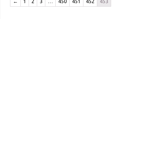
←
1
2
3
…
450
451
452
453