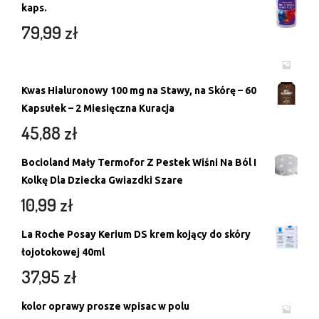
kaps.
79,99
zł
Kwas Hialuronowy 100 mg na Stawy, na Skórę – 60
Kapsułek – 2 Miesięczna Kuracja
45,88
zł
Bocioland Mały Termofor Z Pestek Wiśni Na Ból I
Kolkę Dla Dziecka Gwiazdki Szare
10,99
zł
La Roche Posay Kerium DS krem kojący do skóry
łojotokowej 40ml
37,95
zł
kolor oprawy prosze wpisac w polu