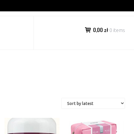
0,00 zł
0 items