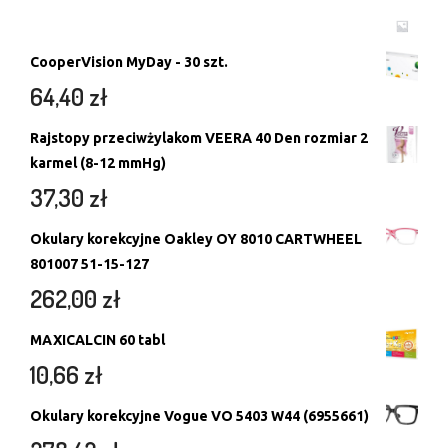
CooperVision MyDay - 30 szt.
64,40
zł
Rajstopy przeciwżylakom VEERA 40 Den rozmiar 2
karmel (8-12 mmHg)
37,30
zł
Okulary korekcyjne Oakley OY 8010 CARTWHEEL
801007 51-15-127
262,00
zł
MAXICALCIN 60 tabl
10,66
zł
Okulary korekcyjne Vogue VO 5403 W44 (6955661)