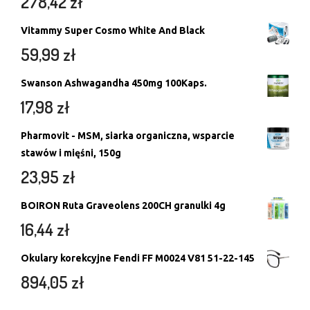
278,42
zł
Vitammy Super Cosmo White And Black
59,99
zł
Swanson Ashwagandha 450mg 100Kaps.
17,98
zł
Pharmovit - MSM, siarka organiczna, wsparcie
stawów i mięśni, 150g
23,95
zł
BOIRON Ruta Graveolens 200CH granulki 4g
16,44
zł
Okulary korekcyjne Fendi FF M0024 V81 51-22-145
894,05
zł