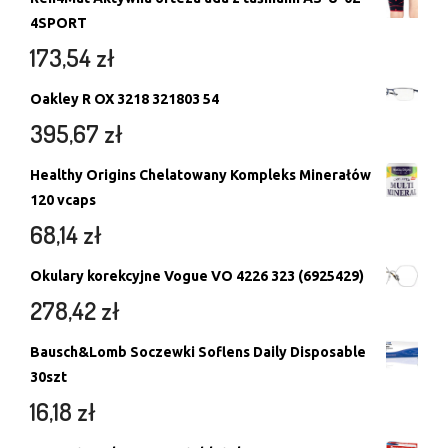
4SPORT
173,54
zł
Oakley R OX 3218 321803 54
395,67
zł
Healthy Origins Chelatowany Kompleks Minerałów
120 vcaps
68,14
zł
Okulary korekcyjne Vogue VO 4226 323 (6925429)
278,42
zł
Bausch&Lomb Soczewki Soflens Daily Disposable
30szt
16,18
zł