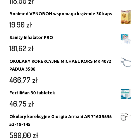
118,00
zł
Bonimed VENOBON wspomaga krążenie 30 kaps
19,90
zł
Sanity Inhalator PRO
181,62
zł
OKULARY KOREKCYJNE MICHAEL KORS MK 4072
PADUA 3588
466,77
zł
FertilMan 30 tabletek
46,75
zł
Okulary korekcyjne Giorgio Armani AR 7160 5595
53-19-145
590,00
zł