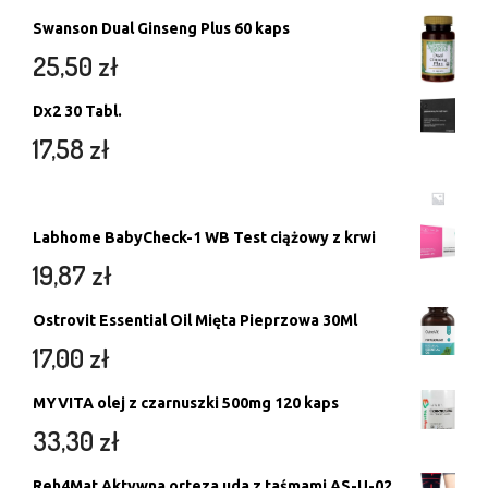
Swanson Dual Ginseng Plus 60 kaps
25,50
zł
Dx2 30 Tabl.
17,58
zł
Labhome BabyCheck-1 WB Test ciążowy z krwi
19,87
zł
Ostrovit Essential Oil Mięta Pieprzowa 30Ml
17,00
zł
MYVITA olej z czarnuszki 500mg 120 kaps
33,30
zł
Reh4Mat Aktywna orteza uda z taśmami AS-U-02