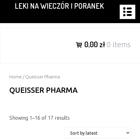
LEKI NA WIECZÓR I PORANEK
Skip
to
content
0,00 zł
0 items
Home
/ Queisser Pharma
QUEISSER PHARMA
Showing 1–16 of 17 results