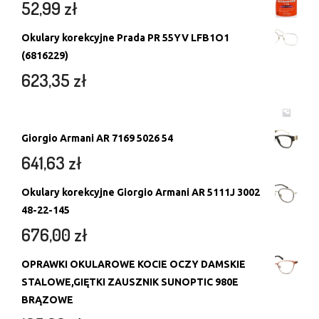
52,99
zł
Okulary korekcyjne Prada PR 55YV LFB1O1
(6816229)
623,35
zł
Giorgio Armani AR 7169 5026 54
641,63
zł
Okulary korekcyjne Giorgio Armani AR 5111J 3002
48-22-145
676,00
zł
OPRAWKI OKULAROWE KOCIE OCZY DAMSKIE
STALOWE,GIĘTKI ZAUSZNIK SUNOPTIC 980E
BRĄZOWE