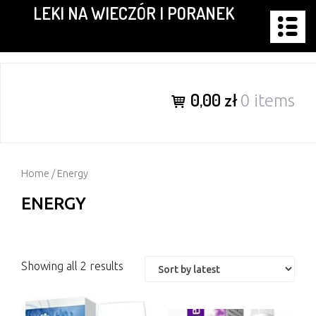
LEKI NA WIECZÓR I PORANEK
Skip
to
content
0,00 zł
0 items
Home
/ Energy
ENERGY
Showing all 2 results