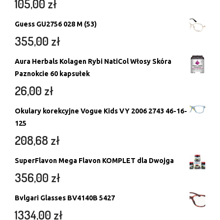
105,00
zł
Guess GU2756 028 M (53)
355,00
zł
Aura Herbals Kolagen Rybi NatiCol Włosy Skóra
Paznokcie 60 kapsułek
26,00
zł
Okulary korekcyjne Vogue Kids VY 2006 2743 46-16-
125
208,68
zł
SuperFlavon Mega Flavon KOMPLET dla Dwojga
356,00
zł
Bvlgari Glasses BV4140B 5427
1334,00
zł